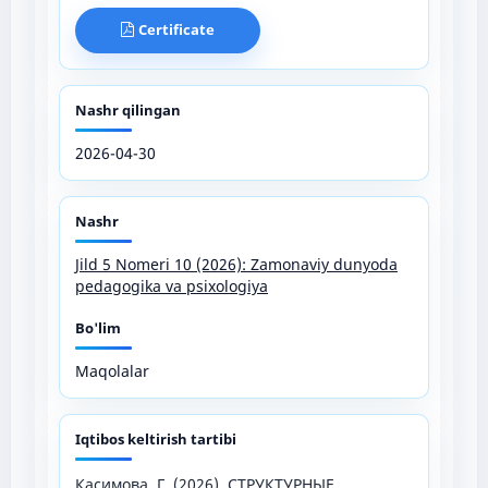
Certificate
Nashr qilingan
2026-04-30
Nashr
Jild 5 Nomeri 10 (2026): Zamonaviy dunyoda
pedagogika va psixologiya
Bo'lim
Maqolalar
Iqtibos keltirish tartibi
Касимова, Г. (2026). СТРУКТУРНЫЕ