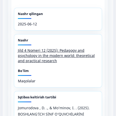
Nashr qilingan
2025-06-12
Nashr
Jild 4 Nomeri 12 (2025): Pedagogy and
psychology in the modern world: theoretical
and practical research
Bo'lim
Maqolalar
Iqtibos keltirish tartibi
Jomurodova , D. ., & Mo’minov, I. . (2025).
BOSHLANG‘İCH SİNF O‘QUVCHİLARİNİ