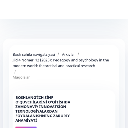
Bosh sahifa navigatsiyasi
/
Arxivlar
/
Jild 4 Nomeri 12 (2025): Pedagogy and psychology in the
modern world: theoretical and practical research
/
Maqolalar
BOSHLANG‘İCH SİNF
O‘QUVCHİLARİNİ O‘QİTİSHDA
ZAMONAVİY İNNOVATSİON
TEXNOLOGİYALARDAN
FOYDALANİSHNİNG ZARURİY
AHAMİYATİ