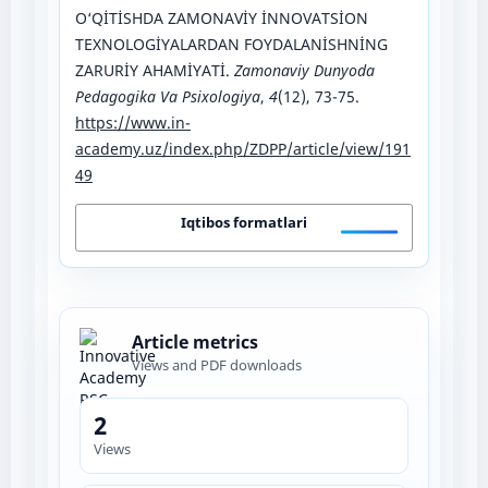
O‘QİTİSHDA ZAMONAVİY İNNOVATSİON
TEXNOLOGİYALARDAN FOYDALANİSHNİNG
ZARURİY AHAMİYATİ.
Zamonaviy Dunyoda
Pedagogika Va Psixologiya
,
4
(12), 73-75.
https://www.in-
academy.uz/index.php/ZDPP/article/view/191
49
Iqtibos formatlari
Article metrics
Views and PDF downloads
2
Views