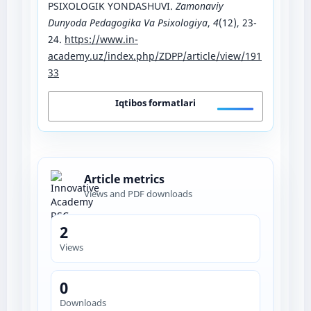
PSIXOLOGIK YONDASHUVI.
Zamonaviy
Dunyoda Pedagogika Va Psixologiya
,
4
(12), 23-
24.
https://www.in-
academy.uz/index.php/ZDPP/article/view/191
33
Iqtibos formatlari
Article metrics
Views and PDF downloads
2
Views
0
Downloads