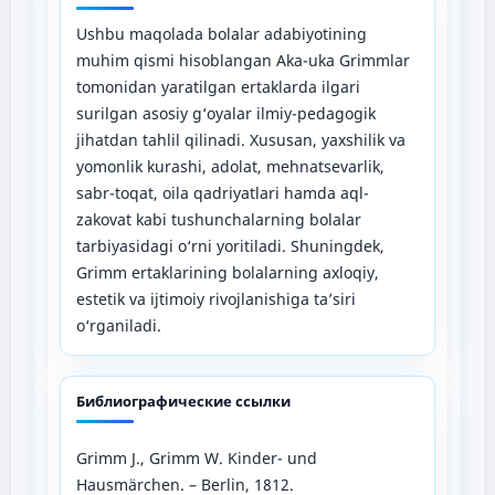
Ushbu maqolada bolalar adabiyotining
muhim qismi hisoblangan Aka-uka Grimmlar
tomonidan yaratilgan ertaklarda ilgari
surilgan asosiy g‘oyalar ilmiy-pedagogik
jihatdan tahlil qilinadi. Xususan, yaxshilik va
yomonlik kurashi, adolat, mehnatsevarlik,
sabr-toqat, oila qadriyatlari hamda aql-
zakovat kabi tushunchalarning bolalar
tarbiyasidagi o‘rni yoritiladi. Shuningdek,
Grimm ertaklarining bolalarning axloqiy,
estetik va ijtimoiy rivojlanishiga ta’siri
o‘rganiladi.
Библиографические ссылки
Grimm J., Grimm W. Kinder- und
Hausmärchen. – Berlin, 1812.