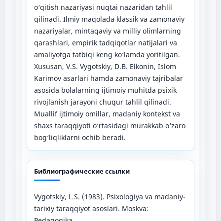
o‘qitish nazariyasi nuqtai nazaridan tahlil
qilinadi. Ilmiy maqolada klassik va zamonaviy
nazariyalar, mintaqaviy va milliy olimlarning
qarashlari, empirik tadqiqotlar natijalari va
amaliyotga tatbiqi keng ko‘lamda yoritilgan.
Xususan, V.S. Vygotskiy, D.B. Elkonin, Islom
Karimov asarlari hamda zamonaviy tajribalar
asosida bolalarning ijtimoiy muhitda psixik
rivojlanish jarayoni chuqur tahlil qilinadi.
Muallif ijtimoiy omillar, madaniy kontekst va
shaxs taraqqiyoti o‘rtasidagi murakkab o‘zaro
bog‘liqliklarni ochib beradi.
Библиографические ссылки
Vygotskiy, L.S. (1983). Psixologiya va madaniy-
tarixiy taraqqiyot asoslari. Moskva:
Pedagogika.