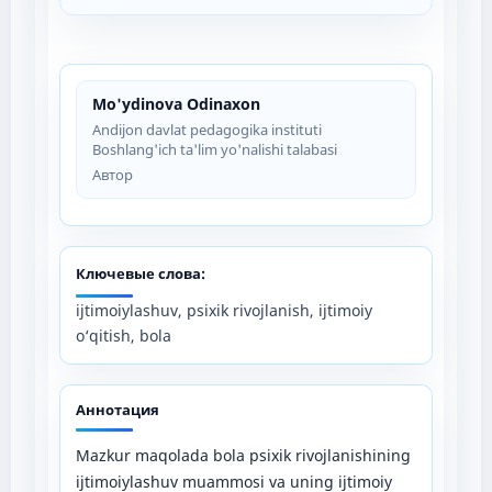
Mo'ydinova Odinaxon
Andijon davlat pedagogika instituti
Boshlang'ich ta'lim yo'nalishi talabasi
Автор
Ключевые слова:
ijtimoiylashuv, psixik rivojlanish, ijtimoiy
o‘qitish, bola
Аннотация
Mazkur maqolada bola psixik rivojlanishining
ijtimoiylashuv muammosi va uning ijtimoiy