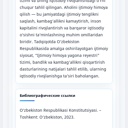
tizimi va uning iqtisodiy rivojlanishdagi o‘rni
chuqur tahlil qilingan. Aholini ijtimoiy himoya
qilish — bu jamiyatdagi ijtimoiy tenglikni
saqlash, kambag‘allikni kamaytirish, inson
kapitalini rivojlantirish va barqaror iqtisodiy
o‘sishni ta’minlashning muhim omillaridan
biridir. Tadqiqotda O‘zbekiston
Respublikasida amalga oshirilayotgan ijtimoiy
siyosat, “Ijtimoiy himoya yagona reyestri”
tizimi, bandlik va kambag‘allikni qisqartirish
dasturlarining natijalari tahlil etilib, ularning
iqtisodiy rivojlanishga ta’siri baholangan.
Библиографические ссылки
O‘zbekiston Respublikasi Konstitutsiyasi. –
Toshkent: O‘zbekiston, 2023.