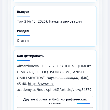
Выпуск
Том 3 № 40 (2025): Наука и инновация
Раздел
Статьи
Как цитировать
Almardonova , F. . (2025). “AHOLINI IJTIMOIY
HIMOYA QILISH IQTISODIY RIVOJLANISH
OMILI SIFATIDA”.
Наука и инновации
,
3
(40),
45-48.
https://www.in-
academy.uz/index.php/SI/article/view/34579
Другие форматы библиографических
ссылок