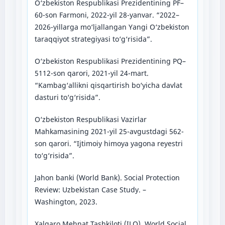
O‘zbekiston Respublikasi Prezidentining PF–
60-son Farmoni, 2022-yil 28-yanvar. “2022–
2026-yillarga mo‘ljallangan Yangi O‘zbekiston
taraqqiyot strategiyasi to‘g‘risida”.
O‘zbekiston Respublikasi Prezidentining PQ–
5112-son qarori, 2021-yil 24-mart.
“Kambag‘allikni qisqartirish bo‘yicha davlat
dasturi to‘g‘risida”.
O‘zbekiston Respublikasi Vazirlar
Mahkamasining 2021-yil 25-avgustdagi 562-
son qarori. “Ijtimoiy himoya yagona reyestri
to‘g‘risida”.
Jahon banki (World Bank). Social Protection
Review: Uzbekistan Case Study. –
Washington, 2023.
Xalqaro Mehnat Tashkiloti (ILO). World Social