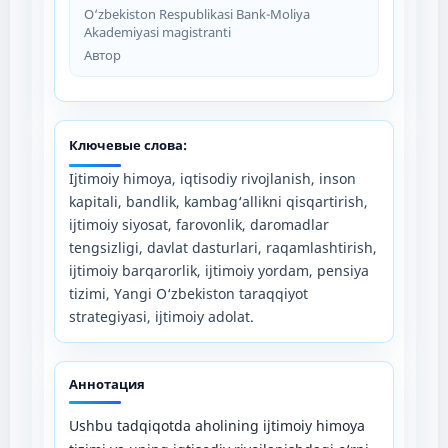
O‘zbekiston Respublikasi Bank-Moliya
Akademiyasi magistranti
Автор
Ключевые слова:
Ijtimoiy himoya, iqtisodiy rivojlanish, inson
kapitali, bandlik, kambag‘allikni qisqartirish,
ijtimoiy siyosat, farovonlik, daromadlar
tengsizligi, davlat dasturlari, raqamlashtirish,
ijtimoiy barqarorlik, ijtimoiy yordam, pensiya
tizimi, Yangi O‘zbekiston taraqqiyot
strategiyasi, ijtimoiy adolat.
Аннотация
Ushbu tadqiqotda aholining ijtimoiy himoya