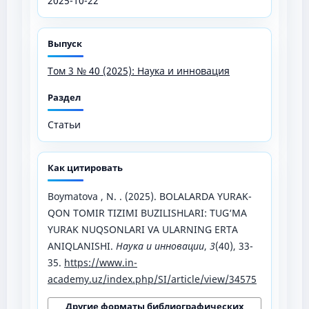
2025-10-22
Выпуск
Том 3 № 40 (2025): Наука и инновация
Раздел
Статьи
Как цитировать
Boymatova , N. . (2025). BOLALARDA YURAK-
QON TOMIR TIZIMI BUZILISHLARI: TUG‘MA
YURAK NUQSONLARI VA ULARNING ERTA
ANIQLANISHI.
Наука и инновации
,
3
(40), 33-
35.
https://www.in-
academy.uz/index.php/SI/article/view/34575
Другие форматы библиографических