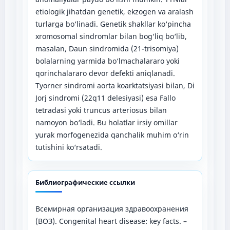
etiologik jihatdan genetik, ekzogen va aralash
turlarga bo‘linadi. Genetik shakllar ko‘pincha
xromosomal sindromlar bilan bog‘liq bo‘lib,
masalan, Daun sindromida (21-trisomiya)
bolalarning yarmida bo‘lmachalararo yoki
qorinchalararo devor defekti aniqlanadi.
Tyorner sindromi aorta koarktatsiyasi bilan, Di
Jorj sindromi (22q11 delesiyasi) esa Fallo
tetradasi yoki truncus arteriosus bilan
namoyon bo‘ladi. Bu holatlar irsiy omillar
yurak morfogenezida qanchalik muhim o‘rin
tutishini ko‘rsatadi.
Библиографические ссылки
Всемирная организация здравоохранения
(ВОЗ). Congenital heart disease: key facts. –