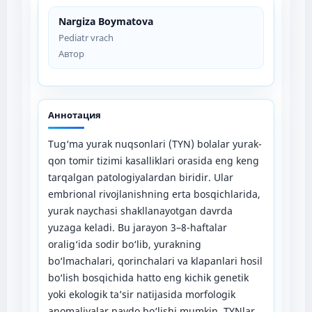
Nargiza Boymatova
Pediatr vrach
Автор
Аннотация
Tug‘ma yurak nuqsonlari (TYN) bolalar yurak-
qon tomir tizimi kasalliklari orasida eng keng
tarqalgan patologiyalardan biridir. Ular
embrional rivojlanishning erta bosqichlarida,
yurak naychasi shakllanayotgan davrda
yuzaga keladi. Bu jarayon 3–8-haftalar
oralig‘ida sodir bo‘lib, yurakning
bo‘lmachalari, qorinchalari va klapanlari hosil
bo‘lish bosqichida hatto eng kichik genetik
yoki ekologik ta’sir natijasida morfologik
anomaliyalar paydo bo‘lishi mumkin. TYNlar