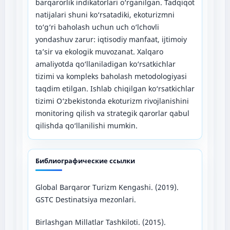
barqarorlik indikatorlari o‘rganilgan. Tadqiqot
natijalari shuni ko‘rsatadiki, ekoturizmni
to‘g‘ri baholash uchun uch o‘lchovli
yondashuv zarur: iqtisodiy manfaat, ijtimoiy
ta’sir va ekologik muvozanat. Xalqaro
amaliyotda qo‘llaniladigan ko‘rsatkichlar
tizimi va kompleks baholash metodologiyasi
taqdim etilgan. Ishlab chiqilgan ko‘rsatkichlar
tizimi O‘zbekistonda ekoturizm rivojlanishini
monitoring qilish va strategik qarorlar qabul
qilishda qo‘llanilishi mumkin.
Библиографические ссылки
Global Barqaror Turizm Kengashi. (2019).
GSTC Destinatsiya mezonlari.
Birlashgan Millatlar Tashkiloti. (2015).