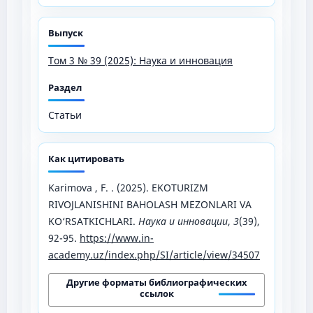
Выпуск
Том 3 № 39 (2025): Наука и инновация
Раздел
Статьи
Как цитировать
Karimova , F. . (2025). EKOTURIZM
RIVOJLANISHINI BAHOLASH MEZONLARI VA
KO‘RSATKICHLARI.
Наука и инновации
,
3
(39),
92-95.
https://www.in-
academy.uz/index.php/SI/article/view/34507
Другие форматы библиографических
ссылок