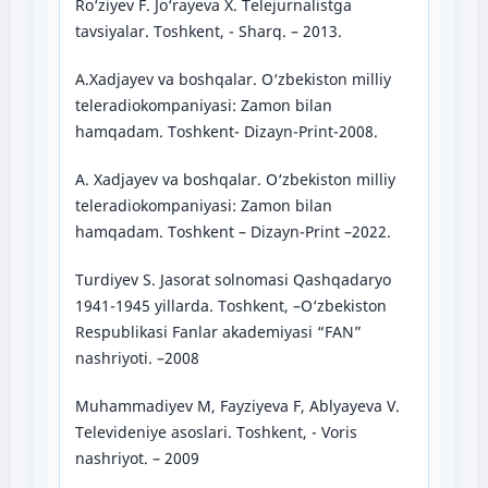
Ro‘ziyev F. Jo‘rayeva X. Telejurnalistga
tavsiyalar. Toshkent, - Sharq. – 2013.
A.Xadjayev va boshqalar. O‘zbekiston milliy
teleradiokompaniyasi: Zamon bilan
hamqadam. Toshkent- Dizayn-Print-2008.
A. Xadjayev va boshqalar. O‘zbekiston milliy
teleradiokompaniyasi: Zamon bilan
hamqadam. Toshkent – Dizayn-Print –2022.
Turdiyev S. Jasorat solnomasi Qashqadaryo
1941-1945 yillarda. Toshkent, –O‘zbekiston
Respublikasi Fanlar akademiyasi “FAN”
nashriyoti. –2008
Muhammadiyev M, Fayziyeva F, Ablyayeva V.
Televideniye asoslari. Toshkent, - Voris
nashriyot. – 2009