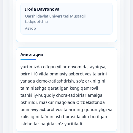
Iroda Davronova
Qarshi davlat universiteti Mustaqil
tadqiqotchisi
Автор
Аннотация
yurtimizda o‘tgan yillar davomida, ayniqsa,
oxirgi 10 yilda ommaviy axborot vositalarini
yanada demokratlashtirish, so‘z erkinligini
ta’minlashga qaratilgan keng qamrovli
tashkiliy-huquqiy chora-tadbirlar amalga
oshirildi, mazkur maqolada O’zbekistonda
ommaviy axborot vositalarining qonuniyligi va
xolisligini ta’minlash borasida olib borilgan
islohotlar haqida so’z yuritiladi.