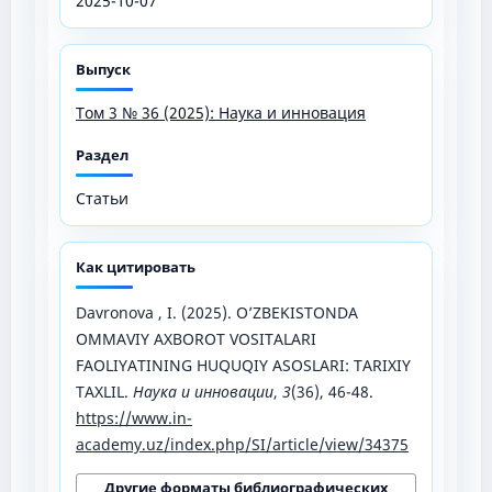
2025-10-07
Выпуск
Том 3 № 36 (2025): Наука и инновация
Раздел
Статьи
Как цитировать
Davronova , I. (2025). O’ZBEKISTONDA
OMMAVIY AXBOROT VOSITALARI
FAOLIYATINING HUQUQIY ASOSLARI: TARIXIY
TAXLIL.
Наука и инновации
,
3
(36), 46-48.
https://www.in-
academy.uz/index.php/SI/article/view/34375
Другие форматы библиографических