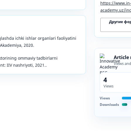
https://www.in
academy.uz/ind
Другие фо
lashda ichki ishlar organlari faoliyatini
 Akademiya, 2020.
Article
ktorining ommaviy tadbirlarni
Views an
t: IIV nashriyoti, 2021..
4
Views
Views
Downloads