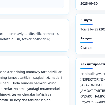
2025-09-30
Выпуск
Том 3 № 35 (20
artibi, ommaviy tartibsizlik, hamkorlik,
Раздел
hofaza qilish, tezkor boshqaruv,
Статьи
Как цитироват
spektorlarining ommaviy tartibsizliklar
Habibullayev, H
ining jamoat tartibini saqlash xizmatlari
INSPEKTORINI
l qilinadi. Unda bunday hamkorlikning
JARAYONIDA I
xanizmlari va amaliyotdagi muammolari
JAMOAT TARTIB
hinuvi, tezkor choralar ko‘rish va
O‘ZARO HAMKO
chaytirish bo‘yicha takliflar ishlab
Наука и иннов