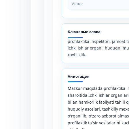
Автор
Ключевые слова:
profilaktika inspektori, jamoat t
ichki ishlar organi, huquqni mu
xavfsizlik.
Аннотация
Mazkur maqolada profilaktika in
sharoitida Ichki ishlar organlar
bilan hamkorlik faoliyati tahli
huquqiy asoslari, tashkiliy me
o‘rganilib, o‘zaro axborot almas
profilaktik ta’sir vositalarini ku