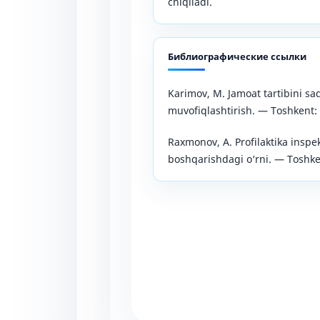
chiqiladi.
Библиографические ссылки
Karimov, M. Jamoat tartibini saq
muvofiqlashtirish. — Toshkent:
Raxmonov, A. Profilaktika inspe
boshqarishdagi o‘rni. — Toshken