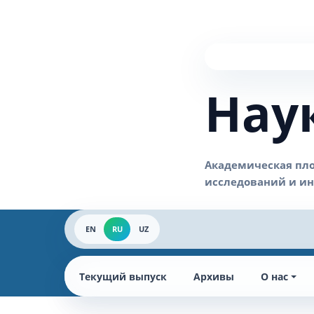
Нау
EN
RU
UZ
Текущий выпуск
Архивы
О нас