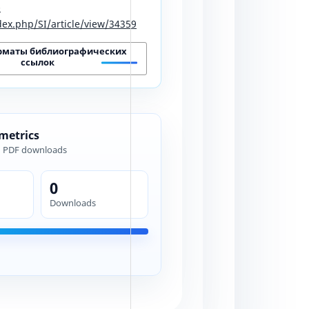
-
ex.php/SI/article/view/34359
рматы библиографических
ссылок
 metrics
d PDF downloads
0
Downloads