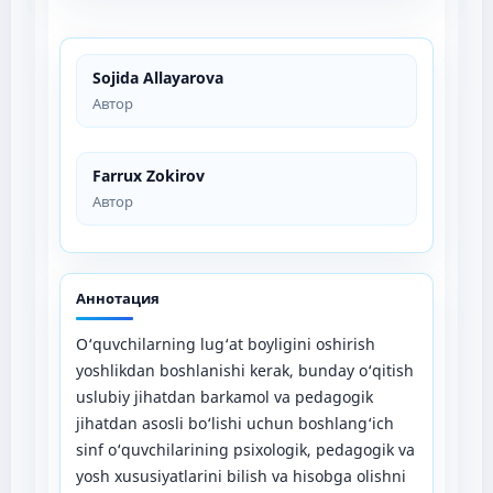
Sojida Allayarova
Автор
Farrux Zokirov
Автор
Аннотация
O‘quvchilarning lug‘at boyligini oshirish
yoshlikdan boshlanishi kerak, bunday o‘qitish
uslubiy jihatdan barkamol va pedagogik
jihatdan asosli bo‘lishi uchun boshlang‘ich
sinf o‘quvchilarining psixologik, pedagogik va
yosh xususiyatlarini bilish va hisobga olishni