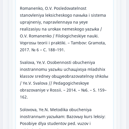
Romanenko, O.V. Posledovatelnost
stanovleniya leksicheskogo navыka i sistema
uprajneniy, napravlennaya na yeye
realizasiyu na urokax nemeskogo yazыka /
O.V. Romanenko / Filologicheskiye nauki.
Voprosы teorii i praktiki. – Tambov: Gramota,
2017. № 6 – C. 188–191.
Svalova, Ye.V. Osobennosti obucheniya
inostrannomu yazыku uchaщixsya mladshix
klassov sredney obщyeobrazovatelnoy shkolы
/ Ye.V. Svalova // Pedagogicheskoye
obrazovaniye v Rossii. – 2014. – №6. – S. 159–
162.
Solovova, Ye.N. Metodika obucheniya
inostrannыm yazыkam: Bazovыy kurs leksiy:
Posobiye dlya studentov ped. vuzov i