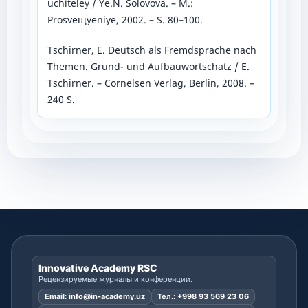
uchiteley / Ye.N. Solovova. – M.:
Prosveщyeniye, 2002. – S. 80–100.
Tschirner, E. Deutsch als Fremdsprache nach
Themen. Grund- und Aufbauwortschatz / E.
Tschirner. – Cornelsen Verlag, Berlin, 2008. –
240 S.
Innovative Academy RSC
Рецензируемые журналы и конференции.
Email:
info@in-academy.uz
Тел.:
+998 93 569 23 06