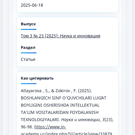
2025-06-18
Выпуск
Том 3 № 23 (2025): Наука и инновация
Раздел
Статьи
Как цитировать
Allayarova , S., & Zokirov , F. (2025).
BOSHLANGʻICH SINF O‘QUVCHILARI LUGʻAT
BOYLIGINI OSHIRISHDA INTELLEKTUAL
TA’LIM VOSITALARIDAN FOYDALANISH
TEXNOLOGIYALARI.
Наука и инновации
,
3
(23),
96-98.
https://www.in-
academy.uz/index.php/SI/article/view/33879