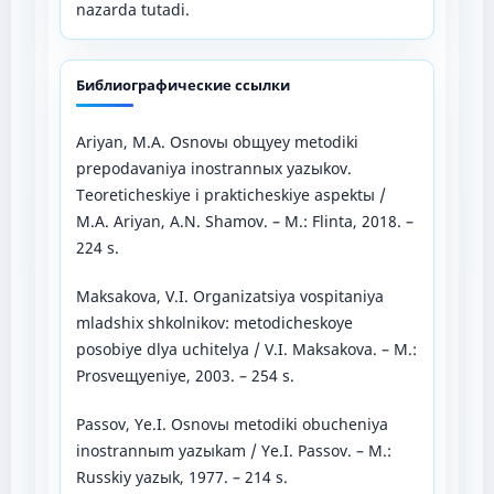
nazarda tutadi.
Библиографические ссылки
Ariyan, M.A. Osnovы obщyey metodiki
prepodavaniya inostrannыx yazыkov.
Teoreticheskiye i prakticheskiye aspektы /
M.A. Ariyan, A.N. Shamov. – M.: Flinta, 2018. –
224 s.
Maksakova, V.I. Organizatsiya vospitaniya
mladshix shkolnikov: metodicheskoye
posobiye dlya uchitelya / V.I. Maksakova. – M.:
Prosveщyeniye, 2003. – 254 s.
Passov, Ye.I. Osnovы metodiki obucheniya
inostrannыm yazыkam / Ye.I. Passov. – M.:
Russkiy yazыk, 1977. – 214 s.