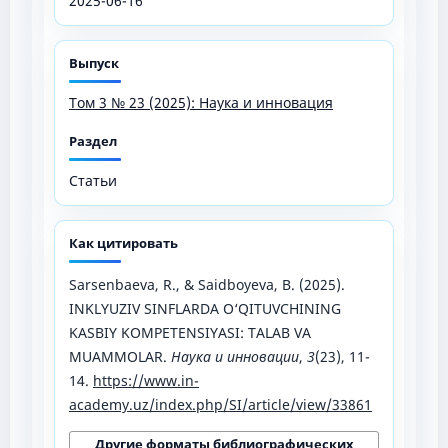
2025-06-16
Выпуск
Том 3 № 23 (2025): Наука и инновация
Раздел
Статьи
Как цитировать
Sarsenbaeva, R., & Saidboyeva, B. (2025).
INKLYUZIV SINFLARDA O‘QITUVCHINING
KASBIY KOMPETENSIYASI: TALAB VA
MUAMMOLAR.
Наука и инновации
,
3
(23), 11-
14.
https://www.in-
academy.uz/index.php/SI/article/view/33861
Другие форматы библиографических