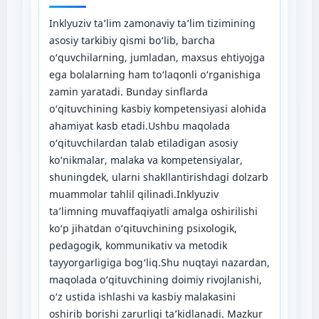
Inklyuziv ta’lim zamonaviy ta’lim tizimining
asosiy tarkibiy qismi bo‘lib, barcha
o‘quvchilarning, jumladan, maxsus ehtiyojga
ega bolalarning ham to‘laqonli o‘rganishiga
zamin yaratadi. Bunday sinflarda
o‘qituvchining kasbiy kompetensiyasi alohida
ahamiyat kasb etadi.Ushbu maqolada
o‘qituvchilardan talab etiladigan asosiy
ko‘nikmalar, malaka va kompetensiyalar,
shuningdek, ularni shakllantirishdagi dolzarb
muammolar tahlil qilinadi.Inklyuziv
ta’limning muvaffaqiyatli amalga oshirilishi
ko‘p jihatdan o‘qituvchining psixologik,
pedagogik, kommunikativ va metodik
tayyorgarligiga bog‘liq.Shu nuqtayi nazardan,
maqolada o‘qituvchining doimiy rivojlanishi,
o‘z ustida ishlashi va kasbiy malakasini
oshirib borishi zarurligi ta’kidlanadi. Mazkur