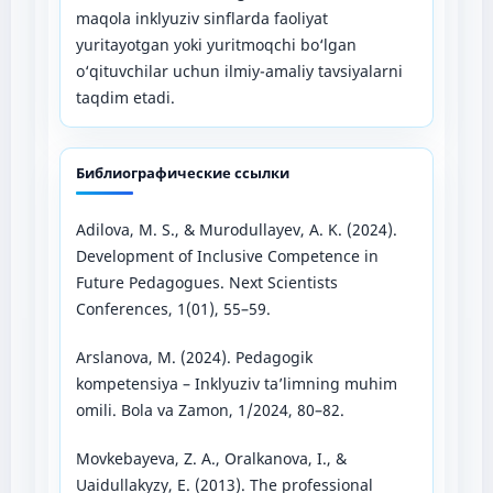
maqola inklyuziv sinflarda faoliyat
yuritayotgan yoki yuritmoqchi bo‘lgan
o‘qituvchilar uchun ilmiy-amaliy tavsiyalarni
taqdim etadi.
Библиографические ссылки
Adilova, M. S., & Murodullayev, A. K. (2024).
Development of Inclusive Competence in
Future Pedagogues. Next Scientists
Conferences, 1(01), 55–59.
Arslanova, M. (2024). Pedagogik
kompetensiya – Inklyuziv ta’limning muhim
omili. Bola va Zamon, 1/2024, 80–82.
Movkebayeva, Z. A., Oralkanova, I., &
Uaidullakyzy, E. (2013). The professional