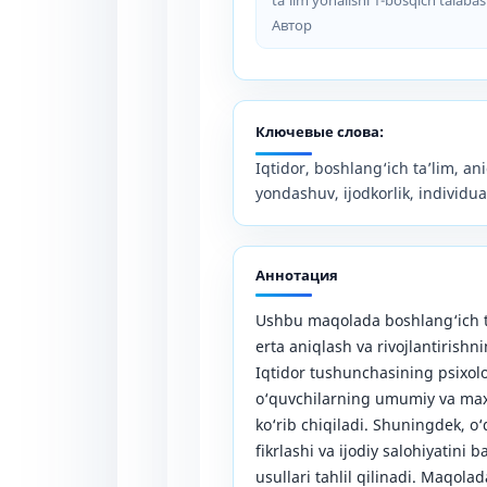
Автор
Ключевые слова:
Iqtidor, boshlang‘ich ta’lim, a
yondashuv, ijodkorlik, individu
Аннотация
Ushbu maqolada boshlang‘ich ta
erta aniqlash va rivojlantirishni
Iqtidor tushunchasining psixolo
o‘quvchilarning umumiy va maxs
ko‘rib chiqiladi. Shuningdek, o‘
fikrlashi va ijodiy salohiyatini
usullari tahlil qilinadi. Maqolad