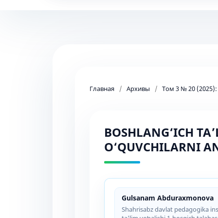
Главная
/
Архивы
/
Том 3 № 20 (2025)
BOSHLANG‘ICH TA’
O‘QUVCHILARNI A
Gulsanam Abduraxmonova
Shahrisabz davlat pedagogika inst
ta'lim yoʻnalishi 1-bosqich talabas