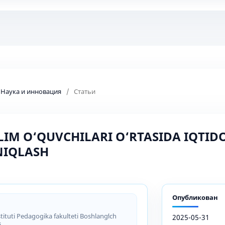
: Наука и инновация
/
Статьи
LIM O‘QUVCHILARI O‘RTASIDA IQTID
NIQLASH
Опубликован
ituti Pedagogika fakulteti Boshlangʻich
2025-05-31
i