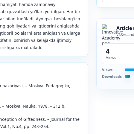
g ahamiyati hamda zamonaviy
lab-quvvatlash yo‘llari yoritilgan. Har bir
lar bilan tug‘iladi. Ayniqsa, boshlang‘ich
g qobiliyatlari va iqtidorini aniqlashda
Article
idorli bolalarni erta aniqlash va ularga
Views an
sifatini oshirish va kelajakda ijtimoiy
irishga xizmat qiladi.
4
Views
Views
Downloads
ish nazariyasi. – Moskva: Pedagogika,
. – Moskva: Nauka, 1978. – 312 b.
nception of Giftedness. – Journal for the
 Vol.1, No.4, pp. 243–254.