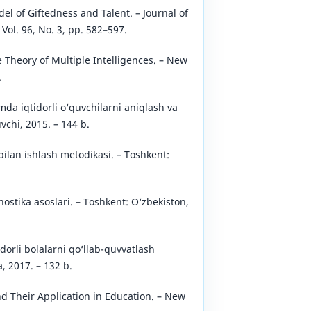
el of Giftedness and Talent. – Journal of
Vol. 96, No. 3, pp. 582–597.
 Theory of Multiple Intelligences. – New
.
mda iqtidorli o‘quvchilarni aniqlash va
uvchi, 2015. – 144 b.
 bilan ishlash metodikasi. – Toshkent:
ostika asoslari. – Toshkent: O‘zbekiston,
orli bolalarni qo‘llab-quvvatlash
, 2017. – 132 b.
and Their Application in Education. – New