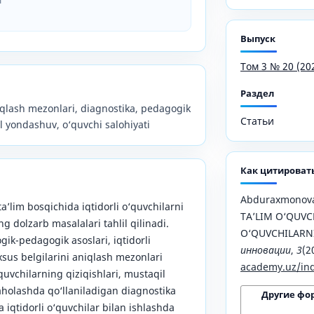
Выпуск
Том 3 № 20 (20
Раздел
niqlash mezonlari, diagnostika, pedagogik
Статьи
al yondashuv, o‘quvchi salohiyati
Как цитироват
Abduraxmonova
’lim bosqichida iqtidorli o‘quvchilarni
TA’LIM O‘QUVC
ng dolzarb masalalari tahlil qilinadi.
O‘QUVCHILARN
gik-pedagogik asoslari, iqtidorli
инновации
,
3
(2
us belgilarini aniqlash mezonlari
academy.uz/ind
quvchilarning qiziqishlari, mustaqil
 baholashda qo‘llaniladigan diagnostika
Другие фо
a iqtidorli o‘quvchilar bilan ishlashda