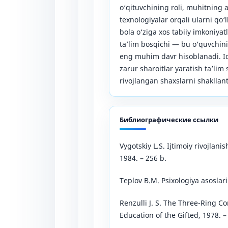
o‘qituvchining roli, muhitnin
texnologiyalar orqali ularni qo‘l
bola o‘ziga xos tabiiy imkoniyat
ta’lim bosqichi — bu o‘quvchinin
eng muhim davr hisoblanadi. Iqt
zarur sharoitlar yaratish ta’lim 
rivojlangan shaxslarni shakllant
Библиографические ссылки
Vygotskiy L.S. Ijtimoiy rivojlan
1984. – 256 b.
Teplov B.M. Psixologiya asoslari
Renzulli J. S. The Three-Ring Co
Education of the Gifted, 1978. –