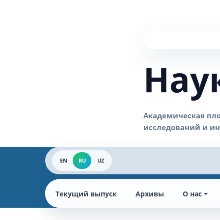
Нау
EN
RU
UZ
Текущий выпуск
Архивы
О нас