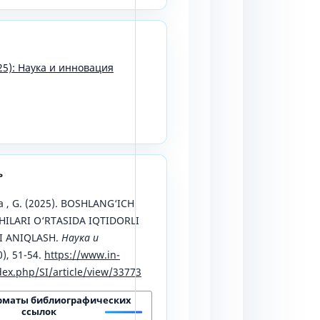
25): Наука и инновация
ь
 , G. (2025). BOSHLANG‘ICH
HILARI O‘RTASIDA IQTIDORLI
I ANIQLASH.
Наука и
0), 51-54.
https://www.in-
ex.php/SI/article/view/33773
рматы библиографических
ссылок