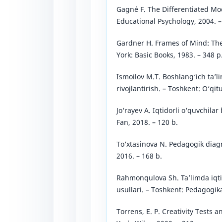
Gagné F. The Differentiated Mod
Educational Psychology, 2004. – 
Gardner H. Frames of Mind: The
York: Basic Books, 1983. – 348 p
Ismoilov M.T. Boshlang‘ich ta’li
rivojlantirish. – Toshkent: O‘qit
Jo‘rayev A. Iqtidorli o‘quvchilar
Fan, 2018. – 120 b.
To‘xtasinova N. Pedagogik diagn
2016. – 168 b.
Rahmonqulova Sh. Ta’limda iqtid
usullari. – Toshkent: Pedagogika
Torrens, E. P. Creativity Tests 