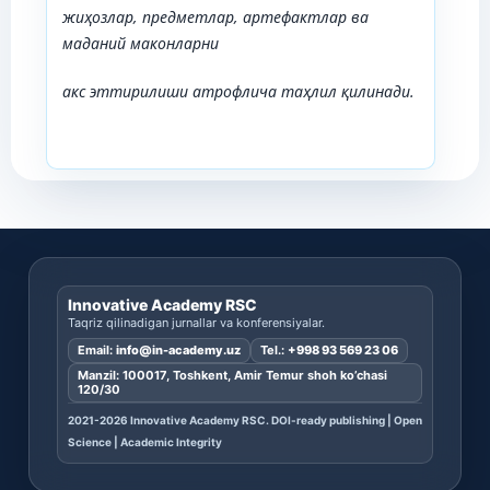
жиҳозлар,
предметлар,
артефактлар
ва
маданий
маконларни
акс
эттирилиши
атрофлича
таҳлил
қилинади.
Innovative Academy RSC
Taqriz qilinadigan jurnallar va konferensiyalar.
Email:
info@in-academy.uz
Tel.:
+998 93 569 23 06
Manzil: 100017, Toshkent, Amir Temur shoh ko’chasi
120/30
2021-2026 Innovative Academy RSC. DOI-ready publishing | Open
Science | Academic Integrity