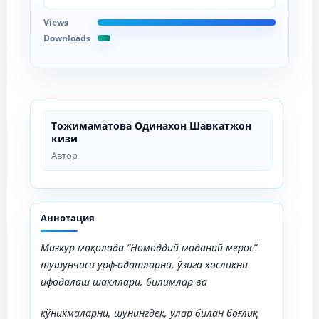
Views
Downloads
Тожимаматова Одинахон Шавкатжон
кизи
Автор
Аннотация
Мазкур мақолада “Номоддий маданий
мерос”
тушунчаси
урф-одатларни,
ўзига
хосликни
ифодалаш шакллари, билимлар ва
кўникмаларни, шунингдек, улар билан боғлиқ