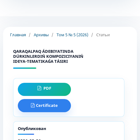
Главная
/
Архивы
/
Том 5 № 5 (2026)
/
Статьи
QARAQALPAQ ÁDEBIYATINDA
DÚRKINLERDIŃ KOMPOZICIYANIŃ
IDEYA-TEMATIKAǴA TÁSIRI
PDF
Certificate
Опубликован