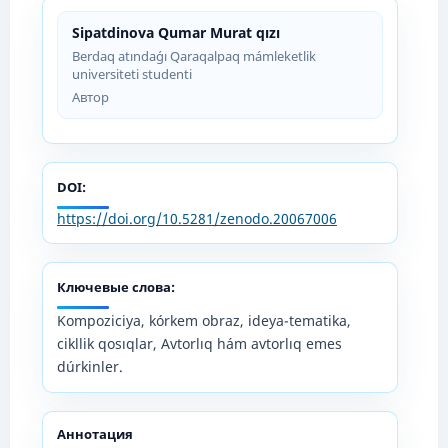
Sipatdinova Qumar Murat qızı
Berdaq atındaǵı Qaraqalpaq mámleketlik
universiteti studenti
Автор
DOI:
https://doi.org/10.5281/zenodo.20067006
Ключевые слова:
Kompoziciya, kórkem obraz, ideya-tematika,
cikllik qosıqlar, Avtorlıq hám avtorlıq emes
dúrkinler.
Аннотация