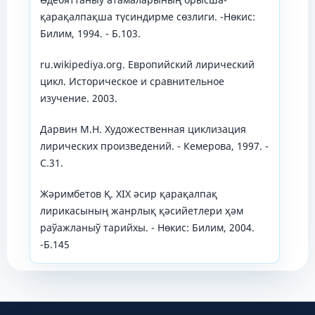
қарақалпақша түсиндирме сөзлиги. -Нөкис:
Билим, 1994. - Б.103.
ru.wikipediya.org. Европийский лирический
цикл. Историческое и сравнительное
изучение. 2003.
Дарвин М.Н. Художественная циклизация
лирических произведений. - Кемерова, 1997. -
С.31.
Жәримбетов Қ. ХIX әсир қарақалпақ
лирикасының жанрлық қәсийетлери ҳәм
раўажланыў тарийхы. - Нөкис: Билим, 2004.
-Б.145