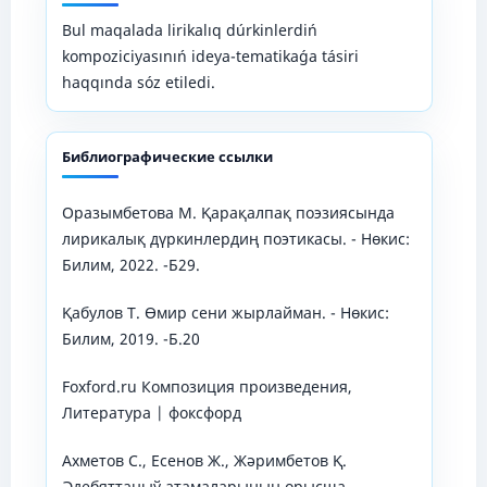
Bul maqalada lirikalıq dúrkinlerdiń
kompoziciyasınıń ideya-tematikaǵa tásiri
haqqında sóz etiledi.
Библиографические ссылки
Оразымбетова М. Қарақалпақ поэзиясында
лирикалық дүркинлердиң поэтикасы. - Нөкис:
Билим, 2022. -Б29.
Қабулов Т. Өмир сени жырлайман. - Нөкис:
Билим, 2019. -Б.20
Foxford.ru Композиция произведения,
Литература | фоксфорд
Ахметов С., Есенов Ж., Жәримбетов Қ.
Әдебяттаныў атамаларының орысша-