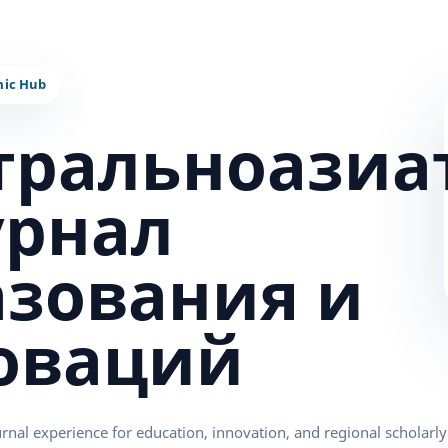
тральноазиа
урнал
азования и
оваций