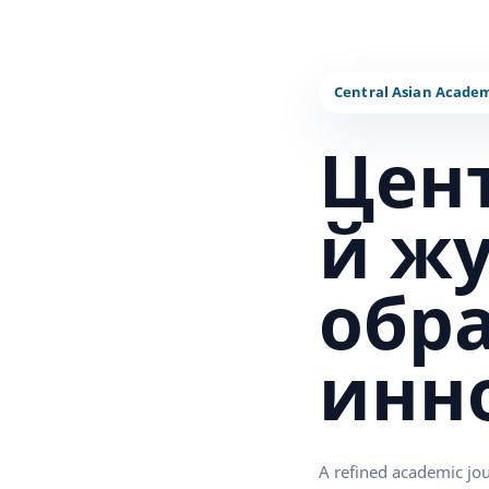
Цен
й ж
обр
инн