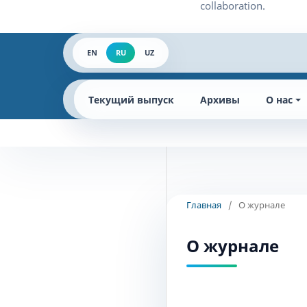
EN
RU
UZ
Текущий выпуск
Архивы
О нас
Главная
/
О журнале
О журнале