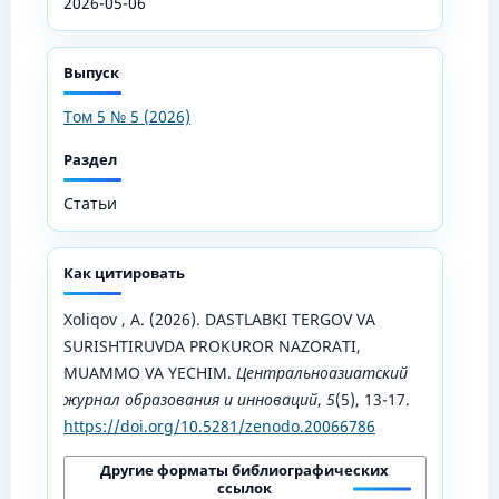
2026-05-06
Выпуск
Том 5 № 5 (2026)
Раздел
Статьи
Как цитировать
Xoliqov , A. (2026). DASTLABKI TERGOV VA
SURISHTIRUVDA PROKUROR NAZORATI,
MUAMMO VA YECHIM.
Центральноазиатский
журнал образования и инноваций
,
5
(5), 13-17.
https://doi.org/10.5281/zenodo.20066786
Другие форматы библиографических
ссылок