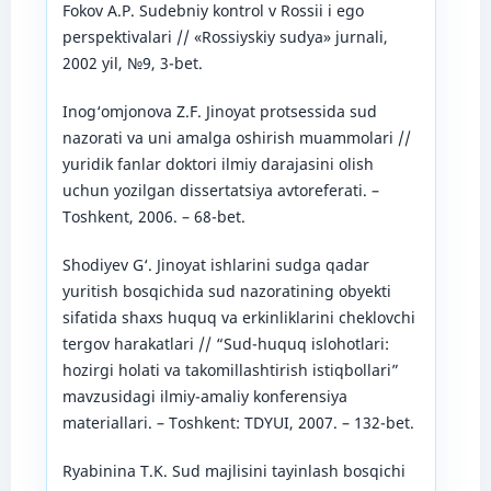
Fokov A.P. Sudebniy kontrol v Rossii i ego
perspektivalari // «Rossiyskiy sudya» jurnali,
2002 yil, №9, 3-bet.
Inog‘omjonova Z.F. Jinoyat protsessida sud
nazorati va uni amalga oshirish muammolari //
yuridik fanlar doktori ilmiy darajasini olish
uchun yozilgan dissertatsiya avtoreferati. –
Toshkent, 2006. – 68-bet.
Shodiyev G‘. Jinoyat ishlarini sudga qadar
yuritish bosqichida sud nazoratining obyekti
sifatida shaxs huquq va erkinliklarini cheklovchi
tergov harakatlari // “Sud-huquq islohotlari:
hozirgi holati va takomillashtirish istiqbollari”
mavzusidagi ilmiy-amaliy konferensiya
materiallari. – Toshkent: TDYUI, 2007. – 132-bet.
Ryabinina T.K. Sud majlisini tayinlash bosqichi