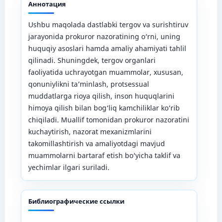
Аннотация
Ushbu maqolada dastlabki tergov va surishtiruv
jarayonida prokuror nazoratining o‘rni, uning
huquqiy asoslari hamda amaliy ahamiyati tahlil
qilinadi. Shuningdek, tergov organlari
faoliyatida uchrayotgan muammolar, xususan,
qonuniylikni ta’minlash, protsessual
muddatlarga rioya qilish, inson huquqlarini
himoya qilish bilan bog‘liq kamchiliklar ko‘rib
chiqiladi. Muallif tomonidan prokuror nazoratini
kuchaytirish, nazorat mexanizmlarini
takomillashtirish va amaliyotdagi mavjud
muammolarni bartaraf etish bo‘yicha taklif va
yechimlar ilgari suriladi.
Библиографические ссылки