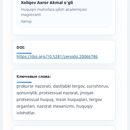
Xoliqov Axror Akmal o‘gʻli
Huquqni muhofaza qilish akademiyasi
magistranti
Автор
DOI:
https://doi.org/10.5281/zenodo.20066786
Ключевые слова:
prokuror nazorati, dastlabki tergov, surishtiruv,
qonuniylik, protsessual nazorat, jinoyat-
protsessual huquq, inson huquqlari, tergov
organlari, nazorat mexanizmi, huquqiy
islohotlar.