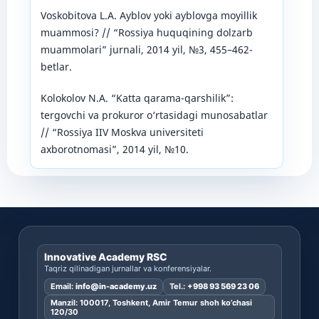
Voskobitova L.A. Ayblov yoki ayblovga moyillik
muammosi? // “Rossiya huquqining dolzarb
muammolari” jurnali, 2014 yil, №3, 455–462-
betlar.
Kolokolov N.A. “Katta qarama-qarshilik”:
tergovchi va prokuror o‘rtasidagi munosabatlar
// “Rossiya IIV Moskva universiteti
axborotnomasi”, 2014 yil, №10.
Innovative Academy RSC
Taqriz qilinadigan jurnallar va konferensiyalar.
Email:
info@in-academy.uz
Tel.:
+998 93 569 23 06
Manzil: 100017, Toshkent, Amir Temur shoh ko’chasi
120/30