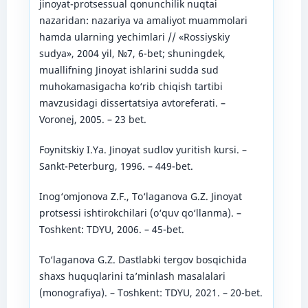
jinoyat-protsessual qonunchilik nuqtai
nazaridan: nazariya va amaliyot muammolari
hamda ularning yechimlari // «Rossiyskiy
sudya», 2004 yil, №7, 6-bet; shuningdek,
muallifning Jinoyat ishlarini sudda sud
muhokamasigacha ko‘rib chiqish tartibi
mavzusidagi dissertatsiya avtoreferati. –
Voronej, 2005. – 23 bet.
Foynitskiy I.Ya. Jinoyat sudlov yuritish kursi. –
Sankt-Peterburg, 1996. – 449-bet.
Inog‘omjonova Z.F., To‘laganova G.Z. Jinoyat
protsessi ishtirokchilari (o‘quv qo‘llanma). –
Toshkent: TDYU, 2006. – 45-bet.
To‘laganova G.Z. Dastlabki tergov bosqichida
shaxs huquqlarini ta’minlash masalalari
(monografiya). – Toshkent: TDYU, 2021. – 20-bet.