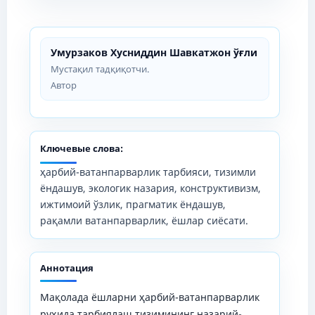
Умурзаков Хусниддин Шавкатжон ўғли
Мустақил тадқиқотчи.
Автор
Ключевые слова:
ҳарбий-ватанпарварлик тарбияси, тизимли
ёндашув, экологик назария, конструктивизм,
ижтимоий ўзлик, прагматик ёндашув,
рақамли ватанпарварлик, ёшлар сиёсати.
Аннотация
Мақолада ёшларни ҳарбий-ватанпарварлик
руҳида тарбиялаш тизимининг назарий-