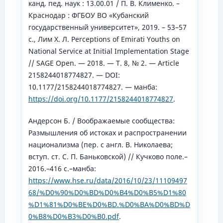
канд. пед. наук : 13.00.01 / П. В. Клименко. –
Краснодар : ФГБОУ ВО «Кубанский
государственный университет», 2019. – 53–57
с., Лим Х. Л. Perceptions of Emirati Youths on
National Service at Initial Implementation Stage
// SAGE Open. — 2018. — Т. 8, № 2. — Article
2158244018774827. — DOI:
10.1177/2158244018774827. — манба:
https://doi.org/10.1177/2158244018774827
.
Андерсон Б. / Воображаемые сообщества:
Размышления об истоках и распространении
национализма (пер. с англ. В. Николаева;
вступ. ст. С. П. Баньковской) // Кучково поле.–
2016.–416 с.–манба:
https://www.hse.ru/data/2016/10/23/11109497
68/%D0%90%D0%BD%D0%B4%D0%B5%D1%80
%D1%81%D0%BE%D0%BD.%D0%BA%D0%BD%D
0%B8%D0%B3%D0%B0.pdf
.