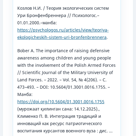
Козлов Н.И. / Теория экологических систем
Ури Бронфенбреннера // Психологос.–
01.01.2000.–манба:
https://psychologos.ru/articles/view/teoriya-
ekologicheskih-sistem-uri-bronfenbrennera
.
Bober A. The importance of raising defensive
awareness among children and young people
with the involvement of the Polish Armed Forces
// Scientific Journal of the Military University of
Land Forces. – 2022. – Vol. 54, № 4(206). – С.
473–493. – DOI: 10.5604/01.3001.0016.1755. –
Манба:
https://doi.org/10.5604/01.3001.0016.1755
(мурожаат қилинган сана: 14.12.2025).,
Клименко П. В. Интеграция традиций и
инноваций как ресурс патриотического
воспитания курсантов военного вуза : дис. ...