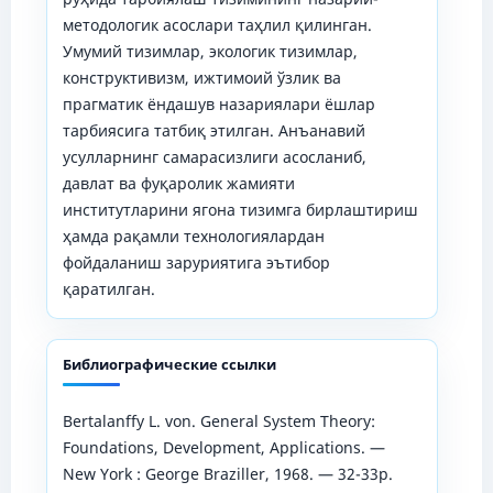
методологик асослари таҳлил қилинган.
Умумий тизимлар, экологик тизимлар,
конструктивизм, ижтимоий ўзлик ва
прагматик ёндашув назариялари ёшлар
тарбиясига татбиқ этилган. Анъанавий
усулларнинг самарасизлиги асосланиб,
давлат ва фуқаролик жамияти
институтларини ягона тизимга бирлаштириш
ҳамда рақамли технологиялардан
фойдаланиш заруриятига эътибор
қаратилган.
Библиографические ссылки
Bertalanffy L. von. General System Theory:
Foundations, Development, Applications. —
New York : George Braziller, 1968. — 32-33p.