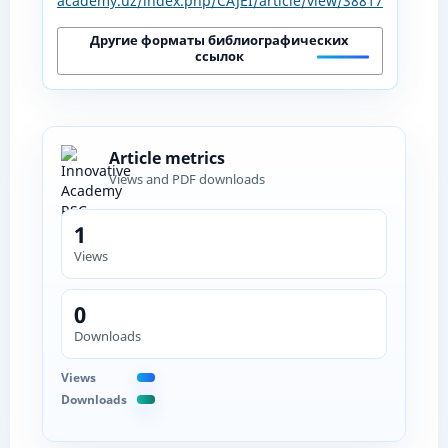
academy.uz/index.php/CAJEI/article/view/38817
Другие форматы библиографических
ссылок
Article metrics
Views and PDF downloads
1
Views
0
Downloads
Views
Downloads