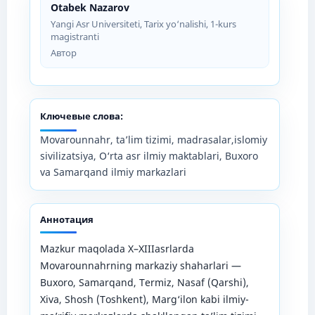
Otabek Nazarov
Yangi Asr Universiteti, Tarix yo‘nalishi, 1-kurs
magistranti
Автор
Ключевые слова:
Movarounnahr, ta’lim tizimi, madrasalar,islomiy
sivilizatsiya, O‘rta asr ilmiy maktablari, Buxoro
va Samarqand ilmiy markazlari
Аннотация
Mazkur maqolada X–XIIIasrlarda
Movarounnahrning markaziy shaharlari —
Buxoro, Samarqand, Termiz, Nasaf (Qarshi),
Xiva, Shosh (Toshkent), Marg‘ilon kabi ilmiy-