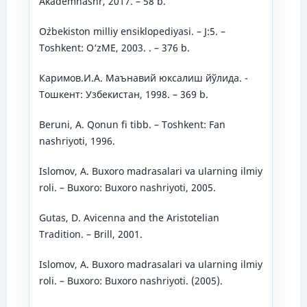
Akademnashr, 2017. – 58 b.
O`zbekiston milliy ensiklopediyasi. – J:5. –
Toshkent: O‘zME, 2003. . – 376 b.
Каримов.И.А. Маънавий юксалиш йўлида. -
Тошкент: Узбекистан, 1998. – 369 b.
Beruni, A. Qonun fi tibb. – Toshkent: Fan
nashriyoti, 1996.
Islomov, A. Buxoro madrasalari va ularning ilmiy
roli. – Buxoro: Buxoro nashriyoti, 2005.
Gutas, D. Avicenna and the Aristotelian
Tradition. – Brill, 2001.
Islomov, A. Buxoro madrasalari va ularning ilmiy
roli. – Buxoro: Buxoro nashriyoti. (2005).