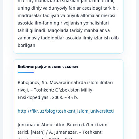
ma’rifiy markazlarda shakllangan ta’lim tizimi,
uning diniy va dunyoviy fanlar asosidagi tarkibi,
madrasalar faoliyati va buyuk allomalar merosi
asosida ilm-fanning rivojlanish yo‘nalishlari
tahlil qilinadi. Maqolada tarixiy manbalar va
zamonaviy tadqiqotlar asosida ilmiy izlanish olib
borilgan.
Библиографические ссылки
Bobojonov, Sh. Movarounnahrda islom ilmlari
rivoji. – Toshkent: O‘zbekiston Milliy
Ensiklopediyasi, 2008. – 45 b.
http://fikr.uz/blog/toshkent_islom_universiteti
Jumanazar Abdusattor. Buxoro ta’limi tizimi
tarixi. [Matn] / А. Jumanazar. – Toshkent: