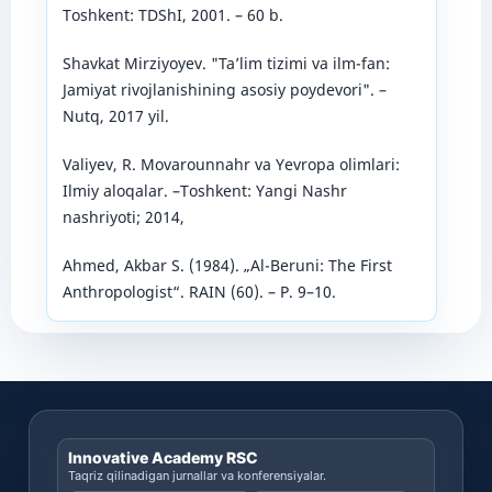
Toshkent: TDShI, 2001. – 60 b.
Shavkat Mirziyoyev. "Ta’lim tizimi va ilm-fan:
Jamiyat rivojlanishining asosiy poydevori". –
Nutq, 2017 yil.
Valiyev, R. Movarounnahr va Yevropa olimlari:
Ilmiy aloqalar. –Toshkent: Yangi Nashr
nashriyoti; 2014,
Ahmed, Akbar S. (1984). „Al-Beruni: The First
Anthropologist“. RAIN (60). – P. 9–10.
Innovative Academy RSC
Taqriz qilinadigan jurnallar va konferensiyalar.