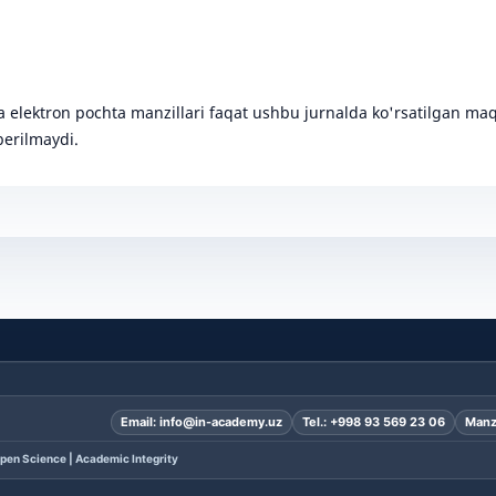
va elektron pochta manzillari faqat ushbu jurnalda ko'rsatilgan ma
erilmaydi.
Email:
info@in-academy.uz
Tel.:
+998 93 569 23 06
Manz
pen Science | Academic Integrity