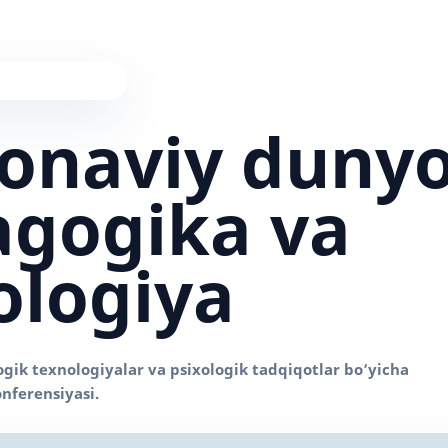
onaviy duny
gogika va
ologiya