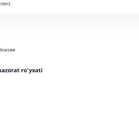
ster}.
lines##
nazorat ro'yxati