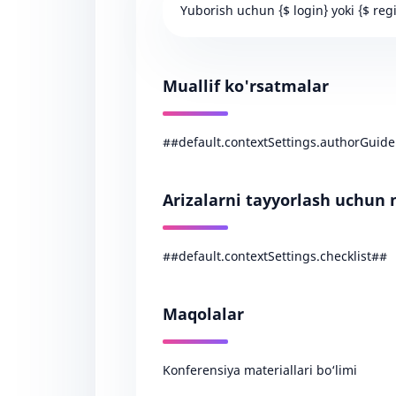
Yuborish uchun {$ login} yoki {$ regi
Muallif ko'rsatmalar
##default.contextSettings.authorGuide
Arizalarni tayyorlash uchun 
##default.contextSettings.checklist##
Maqolalar
Konferensiya materiallari bo‘limi