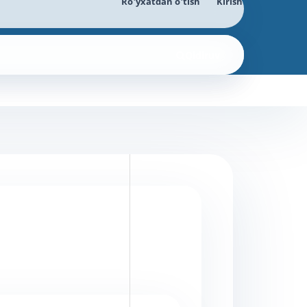
Ro'yxatdan o'tish
Kirish
Qidiruv