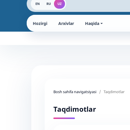
EN
RU
UZ
Hozirgi
Arxivlar
Haqida
Bosh sahifa navigatsiyasi
/
Taqdimotlar
Taqdimotlar