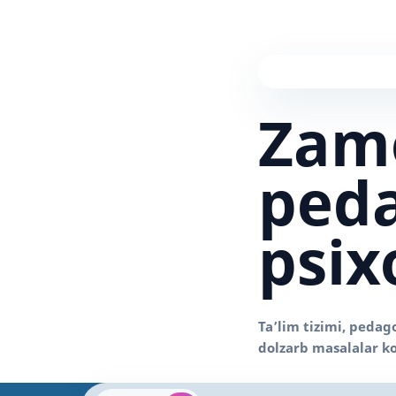
Zam
peda
psix