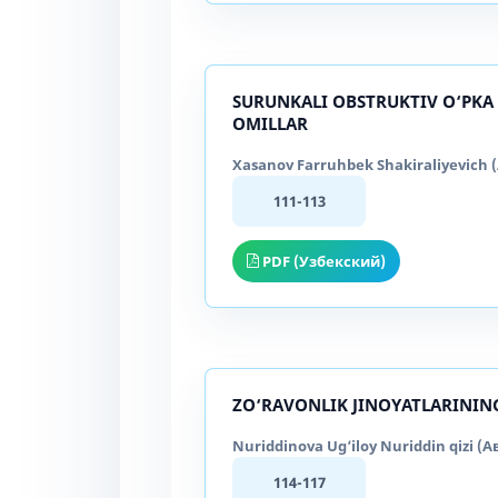
SURUNKALI OBSTRUKTIV O‘PKA 
OMILLAR
Xasanov Farruhbek Shakiraliyevich 
111-113
PDF (Узбекский)
ZO‘RAVONLIK JINOYATLARININ
Nuriddinova Ug‘iloy Nuriddin qizi (А
114-117