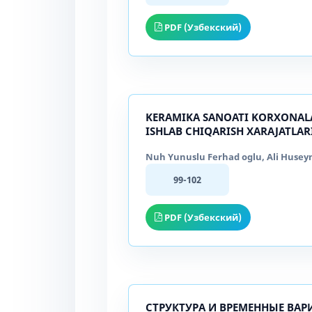
PDF (Узбекский)
KERAMIKA SANOATI KORXONALA
ISHLAB CHIQARISH XARAJATLAR
Nuh Yunuslu Ferhad oglu, Ali Huseyno
99-102
PDF (Узбекский)
СТРУКТУРА И ВРЕМЕННЫЕ ВА