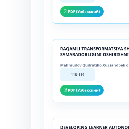
PDF (Узбекский)
RAQAMLI TRANSFORMATSIYA SH
SAMARADORLIGINI OSHIRISHNI
Mahmudov Qudratillo Xursandbek o‘g
118-119
PDF (Узбекский)
DEVELOPING LEARNER AUTONOM