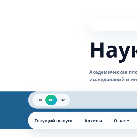
Нау
EN
RU
UZ
Текущий выпуск
Архивы
О нас