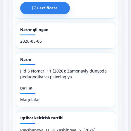
Certificate
Nashr qilingan
2026-05-06
Nashr
Jild 5 Nomeri 11 (2026): Zamonaviy dunyoda
pedagogika va psixologiya
Bo'lim
Maqolalar
Iqtibos keltirish tartibi
Ravshanova, U., & Yashinova, S. (2026).