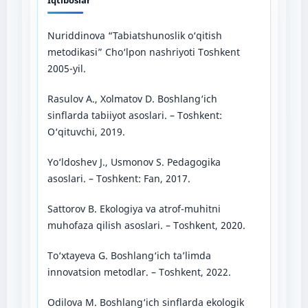
Nuriddinova “Tabiatshunoslik o‘qitish
metodikasi” Cho‘lpon nashriyoti Toshkent
2005-yil.
Rasulov A., Xolmatov D. Boshlang‘ich
sinflarda tabiiyot asoslari. – Toshkent:
O‘qituvchi, 2019.
Yo‘ldoshev J., Usmonov S. Pedagogika
asoslari. – Toshkent: Fan, 2017.
Sattorov B. Ekologiya va atrof-muhitni
muhofaza qilish asoslari. – Toshkent, 2020.
To‘xtayeva G. Boshlang‘ich ta’limda
innovatsion metodlar. – Toshkent, 2022.
Odilova M. Boshlang‘ich sinflarda ekologik