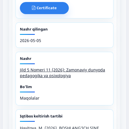
Certificate
Nashr qilingan
2026-05-05
Nashr
Jild 5 Nomeri 11 (2026): Zamonaviy dunyoda
pedagogika va psixologiya
Bo'lim
Maqolalar
Iqtibos keltirish tartibi
Hayitova, M. (2026). BOSHLANG‘ICH SINF