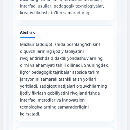
interfaol usullar, pedagogik texnologiyalar,
kreativ fikrlash, ta’lim samaradorligi..
Abstrak
Mazkur tadqiqot ishida boshlang‘ich sinf
o‘quvchilarining ijodiy faoliyatini
rivojlantirishda didaktik yondashuvlarning
o‘rni va ahamiyati tahlil qilinadi. Shuningdek,
ilg‘or pedagogik tajribalar asosida ta’lim
jarayonini samarali tashkil etish yo‘llari
yoritiladi. Tadqiqot natijalari o‘quvchilarning
ijodiy fikrlash qobiliyatini rivojlantirishda
interfaol metodlar va innovatsion
texnologiyalarning samaradorligini
ko‘rsatadi.