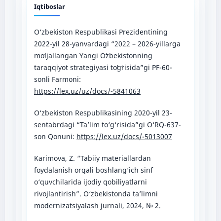
Iqtiboslar
O‘zbekiston Respublikasi Prezidentining
2022-yil 28-yanvardagi “2022 – 2026-yillarga
moʻljallangan Yangi Oʻzbekistonning
taraqqiyot strategiyasi toʻgʻrisida”gi PF-60-
sonli Farmoni:
https://lex.uz/uz/docs/-5841063
O‘zbekiston Respublikasining 2020-yil 23-
sentabrdagi “Ta’lim to‘g‘risida”gi O‘RQ-637-
son Qonuni:
https://lex.uz/docs/-5013007
Karimova, Z. “Tabiiy materiallardan
foydalanish orqali boshlang‘ich sinf
o‘quvchilarida ijodiy qobiliyatlarni
rivojlantirish”. O‘zbekistonda ta’limni
modernizatsiyalash jurnali, 2024, № 2.