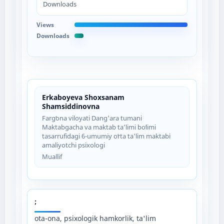
Downloads
Views
Downloads
Erkaboyeva Shoxsanam
Shamsiddinovna
Fargʻona viloyati Dang'ara tumani
Maktabgacha va maktab taʼlimi boʻlimi
tasarrufidagi 6-umumiy oʻrta ta'lim maktabi
amaliyotchi psixologi
Muallif
;
ota-ona, psixologik hamkorlik, ta'lim