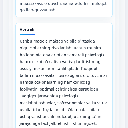
muassasasi, o'quvchi, samaradorlik, muloqot,
qo'llab-quvvatlash
Abstrak
Ushbu maqola maktab va oila o'rtasida
o'quvchilarning rivojlanishi uchun muhim
bo'lgan ota-onalar bilan samarali psixologik
hamkorlikni o'rnatish va rivojlantirishning
asosiy mezonlarini tahlil qiladi. Tadqiqot
ta'lim muassasalari psixologlari, o'qituvchilar
hamda ota-onalarning hamkorlikdagi
faoliyatini optimallashtirishga qaratilgan.
Tadqiqot jarayonida psixologik
maslahatlashuvlar, so'rovnomalar va kuzatuv
usullaridan foydalanildi. Ota-onalar bilan
ochiq va ishonchli muloqot, ularning ta'lim
jarayoniga faol jalb etilishi, shuningdek,