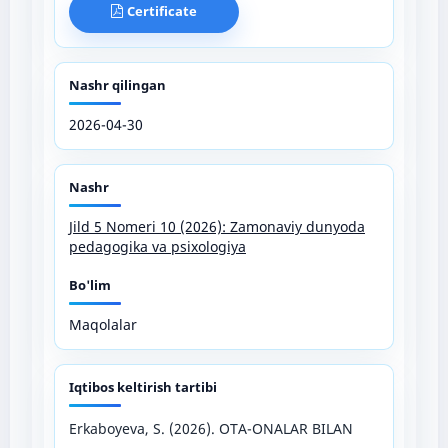
Certificate
Nashr qilingan
2026-04-30
Nashr
Jild 5 Nomeri 10 (2026): Zamonaviy dunyoda
pedagogika va psixologiya
Bo'lim
Maqolalar
Iqtibos keltirish tartibi
Erkaboyeva, S. (2026). OTA-ONALAR BILAN