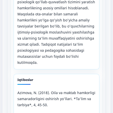
psixologik qo'llab-quvvatlash tizimini yaratish
hamkorlikning asosiy omillari hisoblanadi.
Maqolada ota-onalar bilan samarali
hamkorlikni yo'lga qo'yish bo'yicha amaliy
tavsiyalar berilgan bo'lib, bu o'quvchilarning
ijtimoiy-psixologik moslashuvini yaxshilashga
va ularning ta'lim muvaffaqiyatini oshirishga
xizmat qiladi. Tadqiqot natijalari ta'lim
psixologiyasi va pedagogika sohasidagi
mutaxassislar uchun foydali bo'lishi
kutilmoqda.
Iqtiboslar
Azimova, N. (2018). Oila va maktab hamkorligi
samaradorligini oshirish yo'llari. *Ta'lim va
tarbiya*, 4, 45-50.