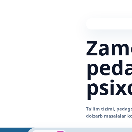
Zam
peda
psix