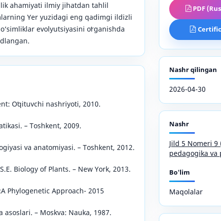
lik ahamiyati ilmiy jihatdan tahlil
PDF (Rus
mlarning Yer yuzidagi eng qadimgi ildizli
, o‘simliklar evolyutsiyasini oʻrganishda
Certifi
idlangan.
Nashr qilingan
2026-04-30
nt: Oʻqituvchi nashriyoti, 2010.
Nashr
tikasi. – Toshkent, 2009.
Jild 5 Nomeri 
logiyasi va anatomiyasi. – Toshkent, 2012.
pedagogika va 
 S.E. Biology of Plants. – New York, 2013.
Bo'lim
s:A Phylogenetic Approach- 2015
Maqolalar
a asoslari. – Moskva: Nauka, 1987.