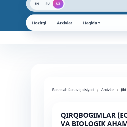
EN
RU
UZ
Hozirgi
Arxivlar
Haqida
Bosh sahifa navigatsiyasi
/
Arxivlar
/
Jil
QIRQBOʻGʻIMLAR (E
VA BIOLOGIK AHAM