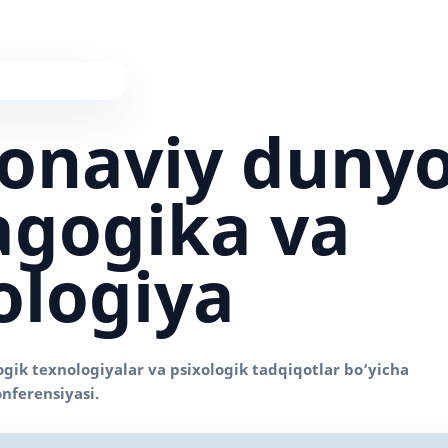
onaviy duny
gogika va
ologiya