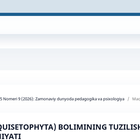
d 5 Nomeri 9 (2026): Zamonaviy dunyoda pedagogika va psixologiya
/
Maq
QUISETOPHYTA) BOʻLIMINING TUZILISH
IYATI