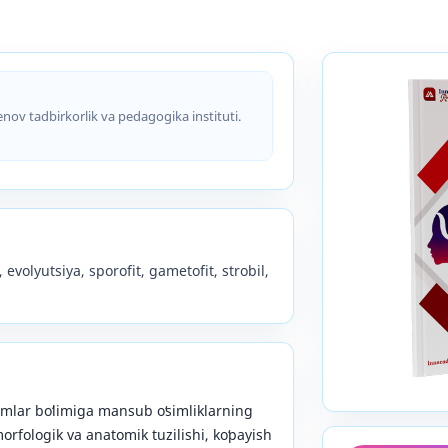
nov tadbirkorlik va pedagogika instituti.
r, evolyutsiya, sporofit, gametofit, strobil,
mlar boʻlimiga mansub oʻsimliklarning
 morfologik va anatomik tuzilishi, koʻpayish