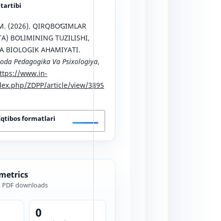
 tartibi
M. (2026). QIRQBOʻGʻIMLAR
A) BOʻLIMINING TUZILISHI,
VA BIOLOGIK AHAMIYATI.
oda Pedagogika Va Psixologiya
,
ttps://www.in-
ex.php/ZDPP/article/view/3895
Iqtibos formatlari
 metrics
d PDF downloads
0