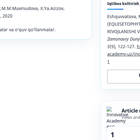
Iqtibos keltirish
,M.M.Maxmudova, X.Ya.Azizov,
, 2020
Eshquvvatova, 
(EQUISETOPHYT
alar va o’quv qo’llanmalar.
RIVOJLANISHI 
Zamonaviy Duny
5
(9), 122-127.
h
academy.uz/ind
1
Article
Views an
1