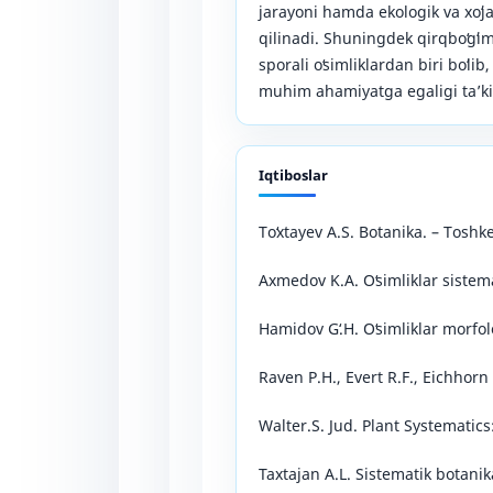
jarayoni hamda ekologik va xoʻja
qilinadi. Shuningdek qirqboʻgʻi
sporali oʻsimliklardan biri boʻlib
muhim ahamiyatga egaligi ta’k
Iqtiboslar
Toʻxtayev A.S. Botanika. – Toshke
Axmedov K.A. Oʻsimliklar sistema
Hamidov Gʻ.H. Oʻsimliklar morfo
Raven P.H., Evert R.F., Eichhorn
Walter.S. Jud. Plant Systematic
Taxtajan A.L. Sistematik botanik