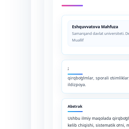
Eshquvvatova Mahfuza
Samarqand davlat universiteti. De
Muallif
;
qirqboʻgʻimlar, sporali oʻsimlikla
ildizpoya.
Abstrak
Ushbu ilmiy maqolada qirqboʻgʻi
kelib chiqishi, sistematik oʻrni,