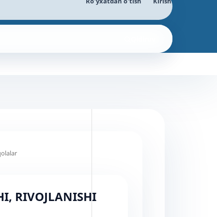
Ro'yxatdan o'tish
Kirish
Qidiruv
olalar
I, RIVOJLANISHI