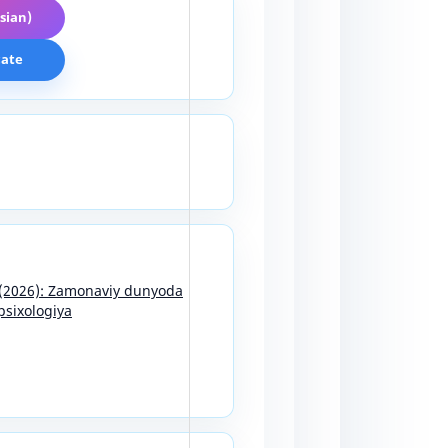
sian)
cate
9 (2026): Zamonaviy dunyoda
psixologiya