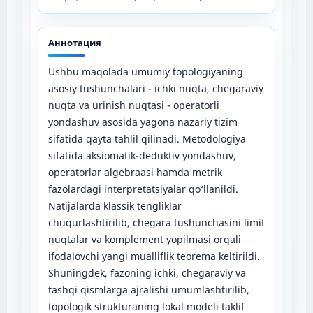
Аннотация
Ushbu maqolada umumiy topologiyaning
asosiy tushunchalari - ichki nuqta, chegaraviy
nuqta va urinish nuqtasi - operatorli
yondashuv asosida yagona nazariy tizim
sifatida qayta tahlil qilinadi. Metodologiya
sifatida aksiomatik-deduktiv yondashuv,
operatorlar algebraasi hamda metrik
fazolardagi interpretatsiyalar qo‘llanildi.
Natijalarda klassik tengliklar
chuqurlashtirilib, chegara tushunchasini limit
nuqtalar va komplement yopilmasi orqali
ifodalovchi yangi mualliflik teorema keltirildi.
Shuningdek, fazoning ichki, chegaraviy va
tashqi qismlarga ajralishi umumlashtirilib,
topologik strukturaning lokal modeli taklif