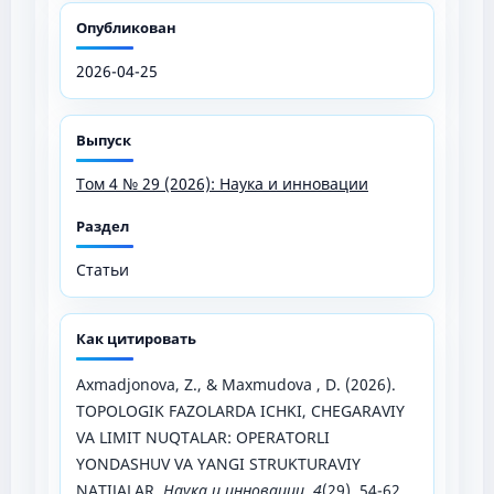
Опубликован
2026-04-25
Выпуск
Том 4 № 29 (2026): Наука и инновации
Раздел
Статьи
Как цитировать
Axmadjonova, Z., & Maxmudova , D. (2026).
TOPOLOGIK FAZOLARDA ICHKI, CHEGARAVIY
VA LIMIT NUQTALAR: OPERATORLI
YONDASHUV VA YANGI STRUKTURAVIY
NATIJALAR.
Наука и инновации
,
4
(29), 54-62.