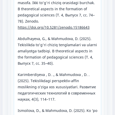
masofa. Ikki to'g'ri chiziq orasidagi burchak.
В theoretical aspects in the formation of
pedagogical sciences (Т. 4, Выпуск 7, сс. 74–
78). Zenodo.
https://doi.org/10.5281/zenodo.15186643
Abdulhayeva, G., & Mahmudova, D. (2025).
Tekislikda to'g'ri chiziq tenglamalari va ularni
amaliyotga tadbiqi. В theoretical aspects in
the formation of pedagogical sciences (Т. 4,
Выпуск 7, сс. 35–40).
Karimberdiyeva , D. ., & Mahmudova , D. .
(2025). Tekislikdagi perspektiv-affin
moslikning o’ziga xos xususiyatlari. Развитие
педагогических технологий в современных
науках, 4(3), 114–117.
Ismoilova, D., & Mahmudova, D. (2025). Ko ‘po