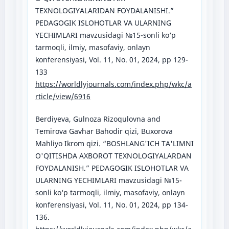
TEXNOLOGIYALARIDAN FOYDALANISHI.”
PEDAGOGIK ISLOHOTLAR VA ULARNING
YECHIMLARI mavzusidagi №15-sonli ko‘p
tarmoqli, ilmiy, masofaviy, onlayn
konferensiyasi, Vol. 11, No. 01, 2024, pp 129-
133
https://worldlyjournals.com/index.php/wkc/a
rticle/view/6916
Berdiyeva, Gulnoza Rizoqulovna and
Temirova Gavhar Bahodir qizi, Buxorova
Mahliyo Ikrom qizi. “BOSHLANG'ICH TA'LIMNI
O'QITISHDA AXBOROT TEXNOLOGIYALARDAN
FOYDALANISH.” PEDAGOGIK ISLOHOTLAR VA
ULARNING YECHIMLARI mavzusidagi №15-
sonli ko‘p tarmoqli, ilmiy, masofaviy, onlayn
konferensiyasi, Vol. 11, No. 01, 2024, pp 134-
136.