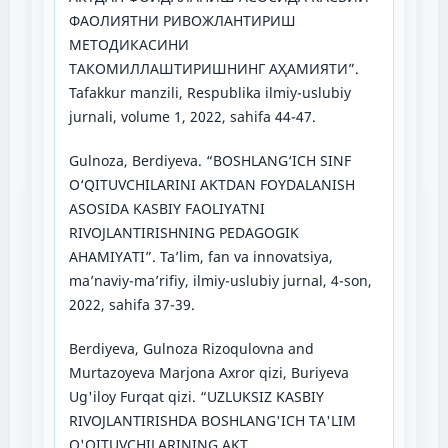
ФАОЛИЯТНИ РИВОЖЛАНТИРИШ
МЕТОДИКАСИНИ
ТАКОМИЛЛАШТИРИШНИНГ АҲАМИЯТИ”.
Tafakkur manzili, Respublika ilmiy-uslubiy
jurnali, volume 1, 2022, sahifa 44-47.
Gulnoza, Berdiyeva. “BOSHLANG‘ICH SINF
O‘QITUVCHILARINI AKTDAN FOYDALANISH
ASOSIDA KASBIY FAOLIYATNI
RIVOJLANTIRISHNING PEDAGOGIK
AHAMIYATI”. Ta’lim, fan va innovatsiya,
ma’naviy-ma’rifiy, ilmiy-uslubiy jurnal, 4-son,
2022, sahifa 37-39.
Berdiyeva, Gulnoza Rizoqulovna and
Murtazoyeva Marjona Axror qizi, Buriyeva
Ug'iloy Furqat qizi. “UZLUKSIZ KASBIY
RIVOJLANTIRISHDA BOSHLANG'ICH TA'LIM
O'QITUVCHILARINING AKT