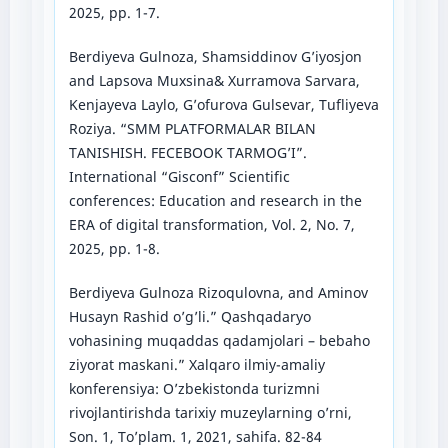
2025, pp. 1-7.
Berdiyeva Gulnoza, Shamsiddinov G’iyosjon
and Lapsova Muxsina& Xurramova Sarvara,
Kenjayeva Laylo, G’ofurova Gulsevar, Tufliyeva
Roziya. “SMM PLATFORMALAR BILAN
TANISHISH. FECEBOOK TARMOG’I”.
International “Gisconf” Scientific
conferences: Education and research in the
ERA of digital transformation, Vol. 2, No. 7,
2025, pp. 1-8.
Berdiyeva Gulnoza Rizoqulovna, and Aminov
Husayn Rashid o’g’li.” Qashqadaryo
vohasining muqaddas qadamjolari – bebaho
ziyorat maskani.” Xalqaro ilmiy-amaliy
konferensiya: O’zbekistonda turizmni
rivojlantirishda tarixiy muzeylarning o’rni,
Son. 1, To’plam. 1, 2021, sahifa. 82-84