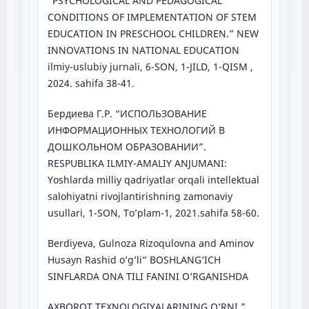
“PSYCHOLOGICAL AND PEDAGOGICAL
CONDITIONS OF IMPLEMENTATION OF STEM
EDUCATION IN PRESCHOOL CHILDREN.” NEW
INNOVATIONS IN NATIONAL EDUCATION
ilmiy-uslubiy jurnali, 6-SON, 1-JILD, 1-QISM ,
2024. sahifa 38-41.
Бердиева Г.Р. “ИСПОЛЬЗОВАНИЕ
ИНФОРМАЦИОННЫХ ТЕХНОЛОГИЙ В
ДОШКОЛЬНОМ ОБРАЗОВАНИИ”.
RESPUBLIKA ILMIY-AMALIY ANJUMANI:
Yoshlarda milliy qadriyatlar orqali intellektual
salohiyatni rivojlantirishning zamonaviy
usullari, 1-SON, To’plam-1, 2021.sahifa 58-60.
Berdiyeva, Gulnoza Rizoqulovna and Aminov
Husayn Rashid o’g’li“ BOSHLANG‘ICH
SINFLARDA ONA TILI FANINI O‘RGANISHDA
AXBOROT TEXNOLOGIYALARINING O‘RNI ”.