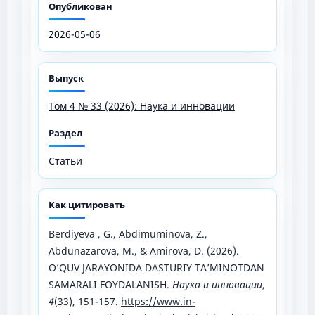
Опубликован
2026-05-06
Выпуск
Том 4 № 33 (2026): Наука и инновации
Раздел
Статьи
Как цитировать
Berdiyeva , G., Abdimuminova, Z.,
Abdunazarova, M., & Amirova, D. (2026).
O’QUV JARAYONIDA DASTURIY TA’MINOTDAN
SAMARALI FOYDALANISH.
Наука и инновации
,
4
(33), 151-157.
https://www.in-