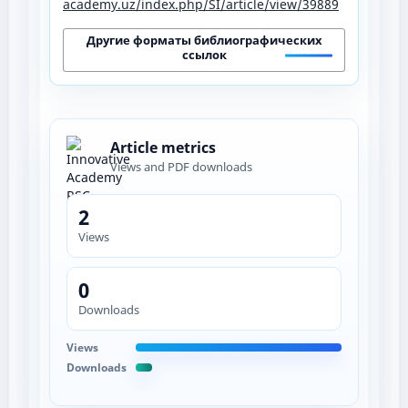
academy.uz/index.php/SI/article/view/39889
Другие форматы библиографических
ссылок
Article metrics
Views and PDF downloads
2
Views
0
Downloads
Views
Downloads