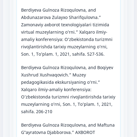
Berdiyeva Gulnoza Rizoqulovna, and
Abdunazarova Zulayxo Sharifqulovna.”
Zamonaviy axborot texnologiyalari tizimida
virtual muzeylarning o’rni.” Xalqaro ilmiy-
amaliy konferensiya: O’zbekistonda turizmni
rivojlantirishda tarixiy muzeylarning o’rni,
Son. 1, To’plam. 1, 2021, sahifa. 527-536.
Berdiyeva Gulnoza Rizoqulovna, and Boqiyev
Xushrud Xushvaqovich.” Muzey
pedagogikasida ekskursiyaning o’rni.”
Xalqaro ilmiy-amaliy konferensiya:
O’zbekistonda turizmni rivojlantirishda tarixiy
muzeylarning o’rni, Son. 1, To’plam. 1, 2021,
sahifa. 206-210
Berdiyeva Gulnoza Rizoqulovna, and Maftuna
G‟ayratovna Djabborova.” AXBOROT