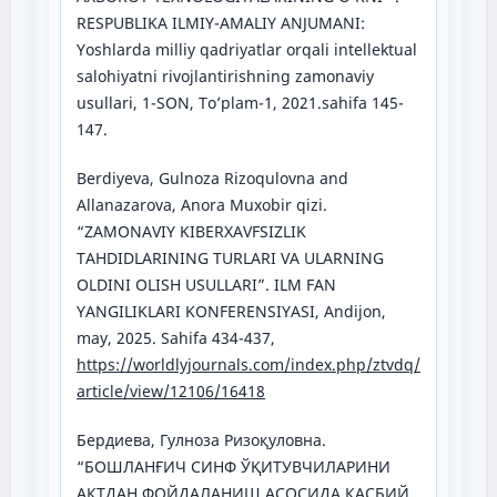
RESPUBLIKA ILMIY-AMALIY ANJUMANI:
Yoshlarda milliy qadriyatlar orqali intellektual
salohiyatni rivojlantirishning zamonaviy
usullari, 1-SON, To’plam-1, 2021.sahifa 145-
147.
Berdiyeva, Gulnoza Rizoqulovna and
Allanazarova, Anora Muxobir qizi.
“ZAMONAVIY KIBERXAVFSIZLIK
TAHDIDLARINING TURLARI VA ULARNING
OLDINI OLISH USULLARI”. ILM FAN
YANGILIKLARI KONFERENSIYASI, Andijon,
may, 2025. Sahifa 434-437,
https://worldlyjournals.com/index.php/ztvdq/
article/view/12106/16418
Бердиева, Гулноза Ризоқуловна.
“БОШЛАНҒИЧ СИНФ ЎҚИТУВЧИЛАРИНИ
АКТДАН ФОЙДАЛАНИШ АСОСИДА КАСБИЙ