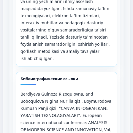
va uning yechimlarini ilmiy asoslash
maqsadida yozilgan. Ishda zamonaviy ta'lim
texnologiyalari, elektron ta'lim tizimlari,
interaktiv muhitlar va pedagogik dasturiy
vositalarning o'quv samaradorligiga ta'siri
tahlil qilinadi. Tezisda dasturiy ta'minotdan
foydalanish samaradorligini oshirish yo'llari,
qo'llash metodikasi va amaliy tavsiyalar
ishlab chiqilgan.
Библиографические ссылки
Berdiyeva Gulnoza Rizoqulovna, and
Boboqulova Nigina Nurilla qizi, Boymurodova
Kumush Panji qizi. “CANVA INFOGRAFIKANI
YARATISH TEXNOLAGIYALARI”. European
science international conference: ANALYSIS
OF MODERN SCIENCE AND INNOVATION, Vol.