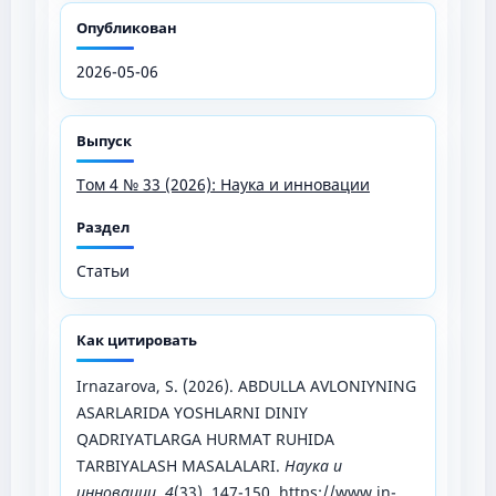
Опубликован
2026-05-06
Выпуск
Том 4 № 33 (2026): Наука и инновации
Раздел
Статьи
Как цитировать
Irnazarova, S. (2026). ABDULLA AVLONIYNING
ASARLARIDA YOSHLARNI DINIY
QADRIYATLARGA HURMAT RUHIDA
TARBIYALASH MASALALARI.
Наука и
инновации
,
4
(33), 147-150.
https://www.in-