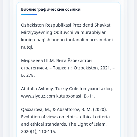
Библиографические ссылки
Oʻzbekiston Respublikasi Prezidenti Shavkat
Mirziyoyevning Oʻqituvchi va murabbiylar
kuniga bagʻishlangan tantanali marosimdagi
nutqi.
Мирзиёев Ш.М. Янги Ўзбекистон
стратегияси. – Тошкент: O‘zbekiston, 2021. –
Б. 278.
Abdulla Avloniy. Turkiy Guliston yoxud axloq.
www.ziyouz.com kutubxonasi. B.-11.
Qaxxarova, M., & Absattorov, B. M. (2020).
Evolution of views on ethics, ethical criteria
and ethical standards. The Light of Islam,
2020(1), 110-115.