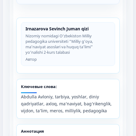
Irnazarova Sevinch Juman qizi
Nizomiy nomidagi O‘zbekiston Milliy
pedagogika universiteti “Milliy g‘oya,
ma’naviyat asoslari va huquq ta’limi”
yo‘nalishi 2-kurs talabasi
Автор
Ключевые слова:
Abdulla Avloniy, tarbiya, yoshlar, diniy
qadriyatlar, axloq, ma’naviyat, bag‘rikenglik,
vijdon, ta’lim, meros, milliylik, pedagogika
Аннотация