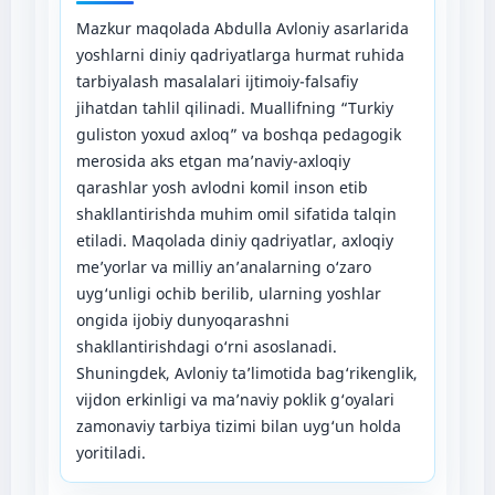
Mazkur maqolada Abdulla Avloniy asarlarida
yoshlarni diniy qadriyatlarga hurmat ruhida
tarbiyalash masalalari ijtimoiy-falsafiy
jihatdan tahlil qilinadi. Muallifning “Turkiy
guliston yoxud axloq” va boshqa pedagogik
merosida aks etgan ma’naviy-axloqiy
qarashlar yosh avlodni komil inson etib
shakllantirishda muhim omil sifatida talqin
etiladi. Maqolada diniy qadriyatlar, axloqiy
me’yorlar va milliy an’analarning o‘zaro
uyg‘unligi ochib berilib, ularning yoshlar
ongida ijobiy dunyoqarashni
shakllantirishdagi o‘rni asoslanadi.
Shuningdek, Avloniy ta’limotida bag‘rikenglik,
vijdon erkinligi va ma’naviy poklik g‘oyalari
zamonaviy tarbiya tizimi bilan uyg‘un holda
yoritiladi.