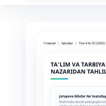
Главная
/
Архивы
/
Том 4 № 33 (2026)
TAʼLIM VA TARBIY
NAZARIDAN TAHLIL
Joʻrayeva Nilufar Neʼmatulla
Shahrisabz davlat pedogogika instit
adabiyoti yoʻnalishi 1-bosqich tal