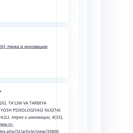
26): Наука и инновации
ь
2026). TAʼLIM VA TARBIYA
 YOSH PSIXOLOGIYASI NUQTAI
LILI.
Наука и инновации
,
4
(33),
www.in-
ex.php/SI/article/view/39800