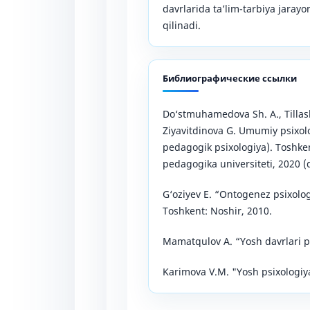
davrlarida ta’lim-tarbiya jarayon
qilinadi.
Библиографические ссылки
Do‘stmuhamedova Sh. A., Tillas
Ziyavitdinova G. Umumiy psixolo
pedagogik psixologiya). Toshke
pedagogika universiteti, 2020 (d
G‘oziyev E. “Ontogenez psixologi
Toshkent: Noshir, 2010.
Mamatqulov A. “Yosh davrlari ps
Karimova V.M. "Yosh psixologiya