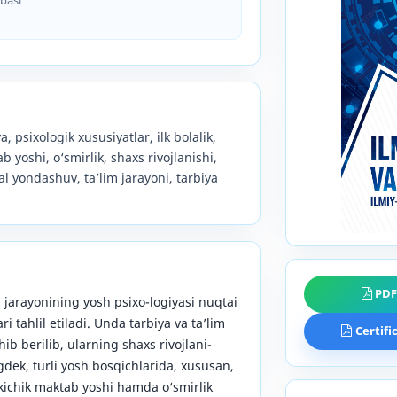
a, psixologik xususiyatlar, ilk bolalik,
yoshi, o‘smirlik, shaxs rivojlanishi,
 yondashuv, ta’lim jarayoni, tarbiya
PD
a jarayonining yosh psixo-logiyasi nuqtai
i tahlil etiladi. Unda tarbiya va ta’lim
Certifi
 berilib, ularning shaxs rivojlani-
gdek, turli yosh bosqichlarida, xususan,
 kichik maktab yoshi hamda o‘smirlik