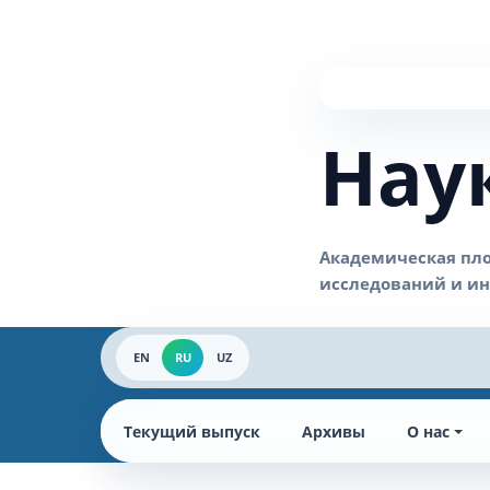
Нау
EN
RU
UZ
Текущий выпуск
Архивы
О нас