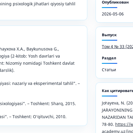
Опубликован
ining psixologik jihatlari qiyosiy tahlil
2026-05-06
Выпуск
Том 4 № 33 (20
hayxova X.A., Baykunusova G.,
giya (2-kitob: Yosh davrlari va
Раздел
nt: Nizomiy nomidagi Toshkent davlat
Статьи
arslik).
yasi: nazariy va eksperimental tahlil”. –
Как цитироват
Joʻrayeva, N. (
ixologiyasi”. – Toshkent: Sharq, 2015.
JARAYONINING
si“. – Toshkent: O‘qituvchi, 2010.
NAZARIDAN TAH
78-80.
https://
academy.uz/ind