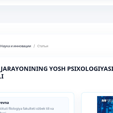
: Наука и инновации
/
Статьи
A JARAYONINING YOSH PSIXOLOGIYAS
I
yevna
uti filologiya fakulteti oʻzbek tili va
abasi