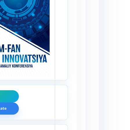
F
cate