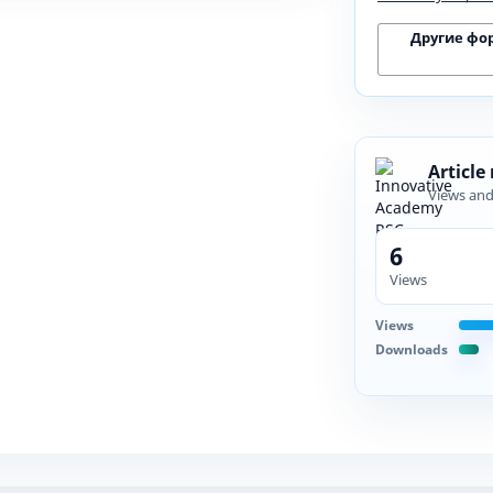
Другие фо
Article
Views an
6
Views
Views
Downloads