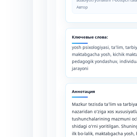
Автор
Ключевые слова:
yosh psixologiyasi, ta’lim, tarbiy
maktabgacha yosh, kichik maktab 
pedagogik yondashuv, individual
jarayoni
Аннотация
Mazkur tezisda ta’lim va tarbiy
nazaridan o‘ziga xos xususiyatlar
tushunchalarining mazmuni ochib
shidagi o‘rni yoritilgan. Shunin
ilk bo-lalik, maktabgacha yosh,