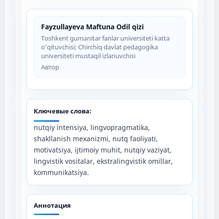
Fayzullayeva Maftuna Odil qizi
Toshkent gumanitar fanlar universiteti katta
o‘qituvchisi; Chirchiq davlat pedagogika
universiteti mustaqil izlanuvchisi
Автор
Ключевые слова:
nutqiy intensiya, lingvopragmatika,
shakllanish mexanizmi, nutq faoliyati,
motivatsiya, ijtimoiy muhit, nutqiy vaziyat,
lingvistik vositalar, ekstralingvistik omillar,
kommunikatsiya.
Аннотация