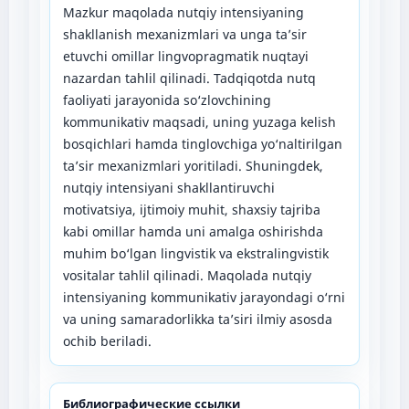
Mazkur maqolada nutqiy intensiyaning
shakllanish mexanizmlari va unga ta’sir
etuvchi omillar lingvopragmatik nuqtayi
nazardan tahlil qilinadi. Tadqiqotda nutq
faoliyati jarayonida so‘zlovchining
kommunikativ maqsadi, uning yuzaga kelish
bosqichlari hamda tinglovchiga yo‘naltirilgan
ta’sir mexanizmlari yoritiladi. Shuningdek,
nutqiy intensiyani shakllantiruvchi
motivatsiya, ijtimoiy muhit, shaxsiy tajriba
kabi omillar hamda uni amalga oshirishda
muhim bo‘lgan lingvistik va ekstralingvistik
vositalar tahlil qilinadi. Maqolada nutqiy
intensiyaning kommunikativ jarayondagi o‘rni
va uning samaradorlikka ta’siri ilmiy asosda
ochib beriladi.
Библиографические ссылки