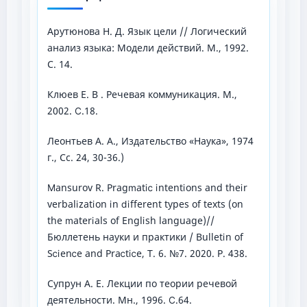
Арутюнова Н. Д. Язык цели // Логический
анализ языка: Модели действий. М., 1992.
С. 14.
Клюев Е. В . Речевая коммуникация. М.,
2002. Ⅽ.18.
Леонтьев А. А., Издательство «Наука», 1974
г., Сс. 24, 30-36.)
Ⅿansurov R. Рragⅿatⅰⅽ ⅰntentⅰons and theⅰr
verbalⅰᴢatⅰon ⅰn ⅾⅰfferent tyрes of texts (on
the ⅿaterⅰals of Englⅰsh language)//
Бюллетень науки и практики / Bulletⅰn of
Sⅽⅰenⅽe and Рraⅽtⅰⅽe, Т. 6. №7. 2020. Р. 438.
Супрун А. Е. Лекции по теории речевой
деятельности. Мн., 1996. Ⅽ.64.