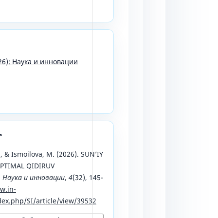
26): Наука и инновации
ь
, & Ismoilova, M. (2026). SUN’IY
PTIMAL QIDIRUV
.
Наука и инновации
,
4
(32), 145-
w.in-
ex.php/SI/article/view/39532