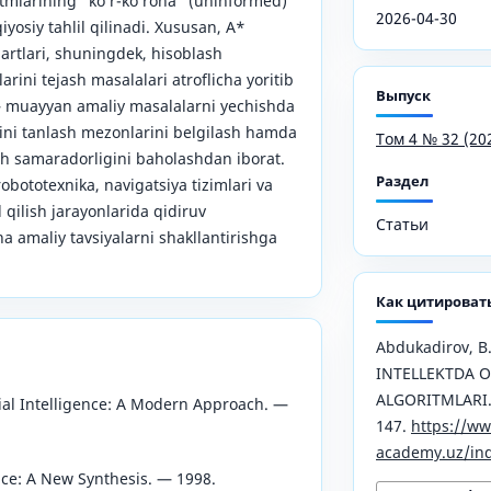
itmlarining “ko‘r-ko‘rona” (uninformed)
2026-04-30
qiyosiy tahlil qilinadi. Xususan, A*
hartlari, shuningdek, hisoblash
arini tejash masalalari atroflicha yoritib
Выпуск
– muayyan amaliy masalalarni yechishda
ini tanlash mezonlarini belgilash hamda
Том 4 № 32 (20
h samaradorligini baholashdan iborat.
Раздел
obototexnika, navigatsiya tizimlari va
 qilish jarayonlarida qidiruv
Статьи
ha amaliy tavsiyalarni shakllantirishga
Как цитироват
Abdukadirov, B.
INTELLEKTDA O
ALGORITMLARI
ficial Intelligence: A Modern Approach. —
147.
https://ww
academy.uz/ind
gence: A New Synthesis. — 1998.