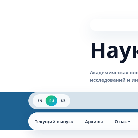
Нау
EN
RU
UZ
Текущий выпуск
Архивы
О нас