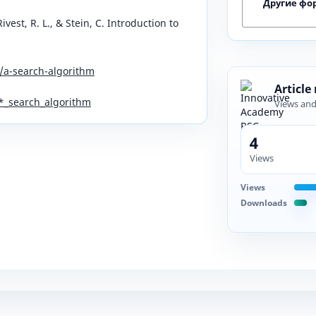
Другие фо
ivest, R. L., & Stein, C. Introduction to
/a-search-algorithm
Article
A*_search_algorithm
Views an
4
Views
Views
Downloads