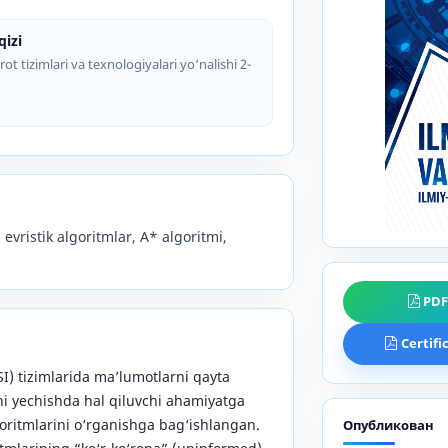
izi
ot tizimlari va texnologiyalari yo‘nalishi 2-
, evristik algoritmlar, A* algoritmi,
PD
Certifi
SI) tizimlarida ma’lumotlarni qayta
i yechishda hal qiluvchi ahamiyatga
oritmlarini o‘rganishga bag‘ishlangan.
Опубликован