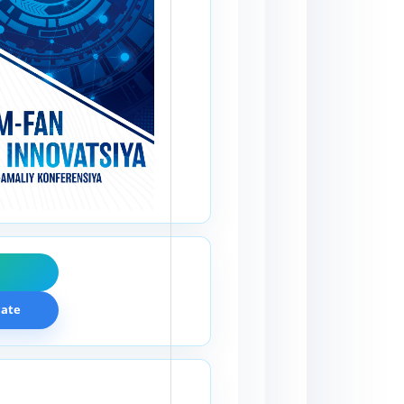
F
cate