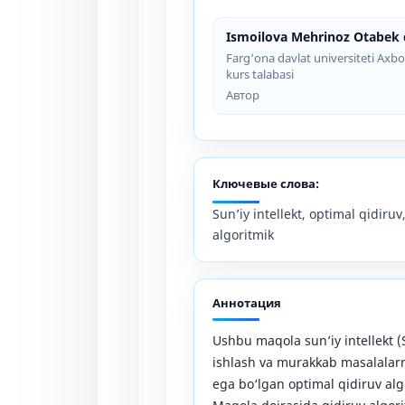
Ismoilova Mehrinoz Otabek q
Farg‘ona davlat universiteti Axbor
kurs talabasi
Автор
Ключевые слова:
Sun’iy intellekt, optimal qidiruv
algoritmik
Аннотация
Ushbu maqola sun’iy intellekt (
ishlash va murakkab masalalarn
ega bo‘lgan optimal qidiruv alg