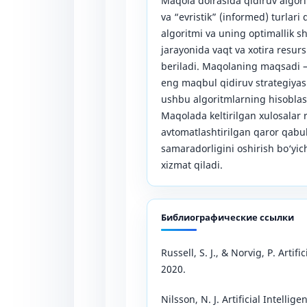
Maqola doirasida qidiruv algor
va “evristik” (informed) turlari 
algoritmi va uning optimallik s
jarayonida vaqt va xotira resursl
beriladi. Maqolaning maqsadi 
eng maqbul qidiruv strategiyas
ushbu algoritmlarning hisoblas
Maqolada keltirilgan xulosalar r
avtomatlashtirilgan qaror qabul
samaradorligini oshirish bo‘yic
xizmat qiladi.
Библиографические ссылки
Russell, S. J., & Norvig, P. Arti
2020.
Nilsson, N. J. Artificial Intelli