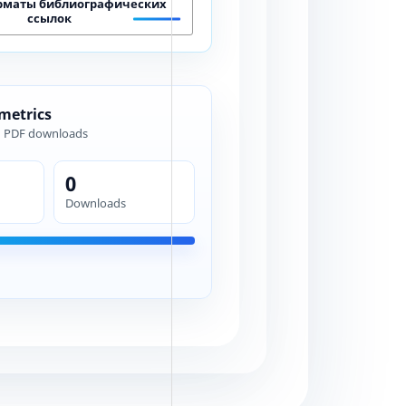
рматы библиографических
ссылок
 metrics
d PDF downloads
0
Downloads