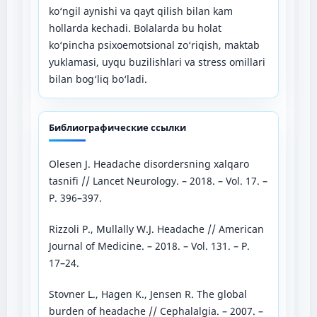
ko‘ngil aynishi va qayt qilish bilan kam
hollarda kechadi. Bolalarda bu holat
ko‘pincha psixoemotsional zo‘riqish, maktab
yuklamasi, uyqu buzilishlari va stress omillari
bilan bog‘liq bo‘ladi.
Библиографические ссылки
Olesen J. Headache disordersning xalqaro
tasnifi // Lancet Neurology. – 2018. – Vol. 17. –
P. 396–397.
Rizzoli P., Mullally W.J. Headache // American
Journal of Medicine. – 2018. – Vol. 131. – P.
17–24.
Stovner L., Hagen K., Jensen R. The global
burden of headache // Cephalalgia. – 2007. –