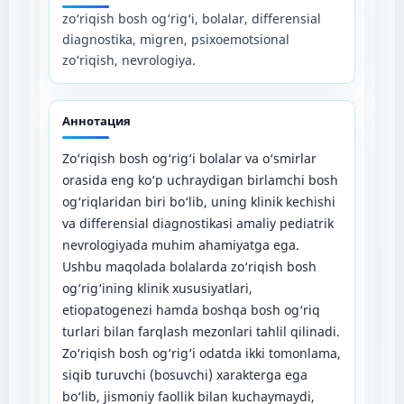
zo‘riqish bosh og‘rig‘i, bolalar, differensial
diagnostika, migren, psixoemotsional
zo‘riqish, nevrologiya.
Аннотация
Zo‘riqish bosh og‘rig‘i bolalar va o‘smirlar
orasida eng ko‘p uchraydigan birlamchi bosh
og‘riqlaridan biri bo‘lib, uning klinik kechishi
va differensial diagnostikasi amaliy pediatrik
nevrologiyada muhim ahamiyatga ega.
Ushbu maqolada bolalarda zo‘riqish bosh
og‘rig‘ining klinik xususiyatlari,
etiopatogenezi hamda boshqa bosh og‘riq
turlari bilan farqlash mezonlari tahlil qilinadi.
Zo‘riqish bosh og‘rig‘i odatda ikki tomonlama,
siqib turuvchi (bosuvchi) xarakterga ega
bo‘lib, jismoniy faollik bilan kuchaymaydi,