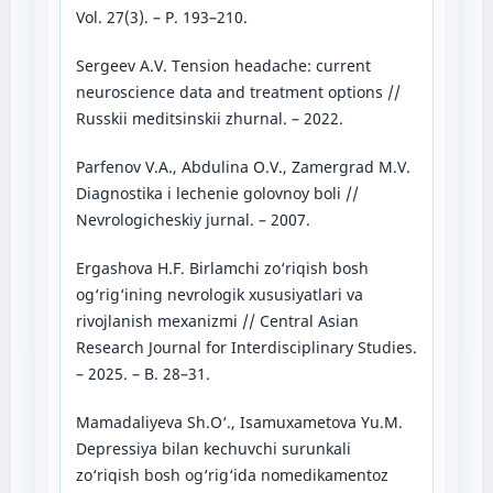
Vol. 27(3). – P. 193–210.
Sergeev A.V. Tension headache: current
neuroscience data and treatment options //
Russkii meditsinskii zhurnal. – 2022.
Parfenov V.A., Abdulina O.V., Zamergrad M.V.
Diagnostika i lechenie golovnoy boli //
Nevrologicheskiy jurnal. – 2007.
Ergashova H.F. Birlamchi zo‘riqish bosh
og‘rig‘ining nevrologik xususiyatlari va
rivojlanish mexanizmi // Central Asian
Research Journal for Interdisciplinary Studies.
– 2025. – B. 28–31.
Mamadaliyeva Sh.O‘., Isamuxametova Yu.M.
Depressiya bilan kechuvchi surunkali
zo‘riqish bosh og‘rig‘ida nomedikamentoz