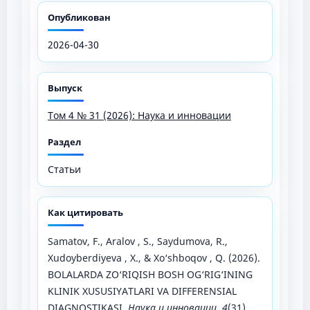
Опубликован
2026-04-30
Выпуск
Том 4 № 31 (2026): Наука и инновации
Раздел
Статьи
Как цитировать
Samatov, F., Aralov , S., Saydumova, R.,
Xudoyberdiyeva , X., & Xo‘shboqov , Q. (2026).
BOLALARDA ZO‘RIQISH BOSH OG‘RIG‘INING
KLINIK XUSUSIYATLARI VA DIFFERENSIAL
DIAGNOSTIKASI.
Наука и инновации
,
4
(31),