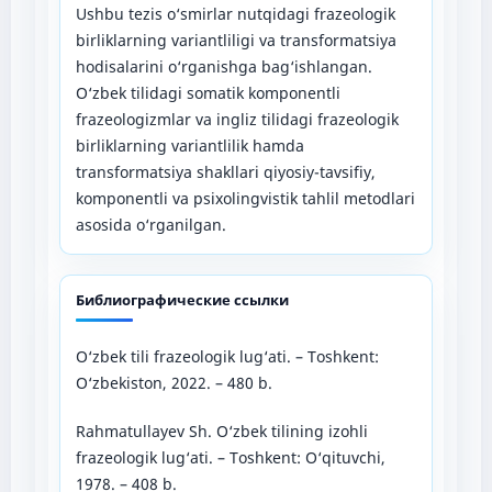
Ushbu tezis o‘smirlar nutqidagi frazeologik
birliklarning variantliligi va transformatsiya
hodisalarini o‘rganishga bag‘ishlangan.
O‘zbek tilidagi somatik komponentli
frazeologizmlar va ingliz tilidagi frazeologik
birliklarning variantlilik hamda
transformatsiya shakllari qiyosiy-tavsifiy,
komponentli va psixolingvistik tahlil metodlari
asosida o‘rganilgan.
Библиографические ссылки
O‘zbek tili frazeologik lug‘ati. – Toshkent:
O‘zbekiston, 2022. – 480 b.
Rahmatullayev Sh. O‘zbek tilining izohli
frazeologik lug‘ati. – Toshkent: O‘qituvchi,
1978. – 408 b.