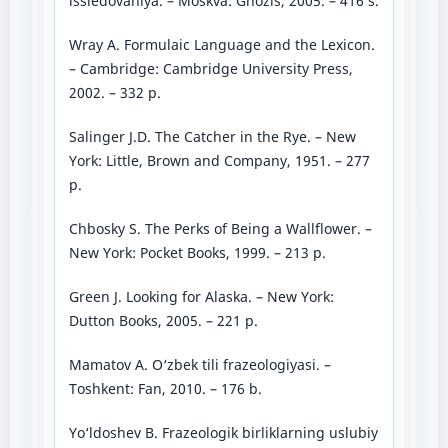
issledovaniya. – Moskva: Gnozis, 2005. – 416 s.
Wray A. Formulaic Language and the Lexicon.
– Cambridge: Cambridge University Press,
2002. – 332 p.
Salinger J.D. The Catcher in the Rye. – New
York: Little, Brown and Company, 1951. – 277
p.
Chbosky S. The Perks of Being a Wallflower. –
New York: Pocket Books, 1999. – 213 p.
Green J. Looking for Alaska. – New York:
Dutton Books, 2005. – 221 p.
Mamatov A. O‘zbek tili frazeologiyasi. –
Toshkent: Fan, 2010. – 176 b.
Yo‘ldoshev B. Frazeologik birliklarning uslubiy