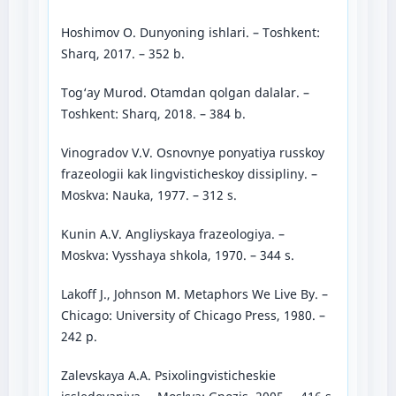
Hoshimov O. Dunyoning ishlari. – Toshkent:
Sharq, 2017. – 352 b.
Tog‘ay Murod. Otamdan qolgan dalalar. –
Toshkent: Sharq, 2018. – 384 b.
Vinogradov V.V. Osnovnye ponyatiya russkoy
frazeologii kak lingvisticheskoy dissipliny. –
Moskva: Nauka, 1977. – 312 s.
Kunin A.V. Angliyskaya frazeologiya. –
Moskva: Vysshaya shkola, 1970. – 344 s.
Lakoff J., Johnson M. Metaphors We Live By. –
Chicago: University of Chicago Press, 1980. –
242 p.
Zalevskaya A.A. Psixolingvisticheskie