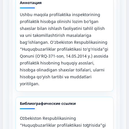
Аннотация
Ushbu maqola profilaktika inspektorining
profilaktik hisobga olinishi lozim bo‘lgan
shaxslar bilan ishlash faoliyatini tahlil qilish
va uni takomillashtirish masalalariga
bag‘ishlangan. O‘zbekiston Respublikasining
“Huquqbuzarliklar profilaktikasi to‘g‘risida”gi
Qonuni (O‘RQ-371-son, 14.05.2014 y.) asosida
profilaktik hisobning huquqiy asoslari,
hisobga olinadigan shaxslar toifalari, ularni
hisobga qo‘yish tartibi va muddatlari
yoritilgan.
Библиографические ссылки
Oʻzbekiston Respublikasining
“Huquqbuzarliklar profilaktikasi toʻgʻrisida”gi