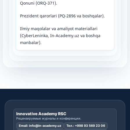
Qonuni (OʻRQ-371).
Prezident qarorlari (PQ-2896 va boshqalar).
Ilmiy maqolalar va amaliyot materiallari
(CyberLeninka, In-Academy.uz va boshqa
manbalar).
Innovative Academy RSC
Рецензируемые журналы и конференции.
Email:
info@in-academy.uz
Тел.:
+998 93 569 23 06