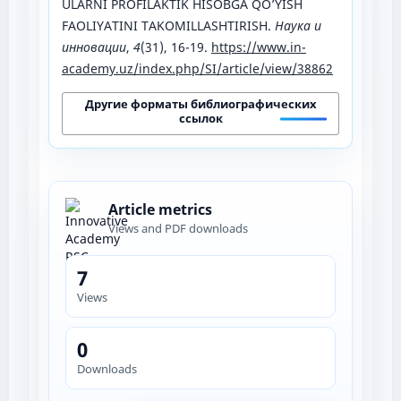
ULARNI PROFILAKTIK HISOBGA QO’YISH
FAOLIYATINI TAKOMILLASHTIRISH.
Наука и
инновации
,
4
(31), 16-19.
https://www.in-
academy.uz/index.php/SI/article/view/38862
Другие форматы библиографических
ссылок
Article metrics
Views and PDF downloads
7
Views
0
Downloads