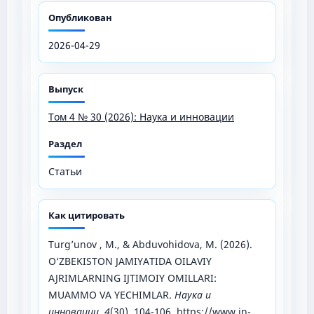
Опубликован
2026-04-29
Выпуск
Том 4 № 30 (2026): Наука и инновации
Раздел
Статьи
Как цитировать
Turg’unov , M., & Abduvohidova, M. (2026).
O‘ZBEKISTON JAMIYATIDA OILAVIY
AJRIMLARNING IJTIMOIY OMILLARI:
MUAMMO VA YECHIMLAR.
Наука и
инновации
,
4
(30), 104-106.
https://www.in-