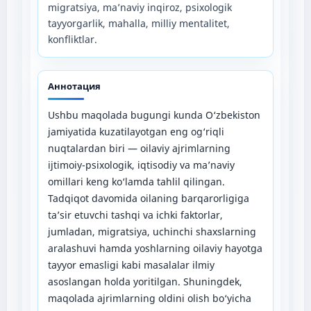
migratsiya, ma’naviy inqiroz, psixologik
tayyorgarlik, mahalla, milliy mentalitet,
konfliktlar.
Аннотация
Ushbu maqolada bugungi kunda O‘zbekiston
jamiyatida kuzatilayotgan eng og‘riqli
nuqtalardan biri — oilaviy ajrimlarning
ijtimoiy-psixologik, iqtisodiy va ma’naviy
omillari keng ko‘lamda tahlil qilingan.
Tadqiqot davomida oilaning barqarorligiga
ta’sir etuvchi tashqi va ichki faktorlar,
jumladan, migratsiya, uchinchi shaxslarning
aralashuvi hamda yoshlarning oilaviy hayotga
tayyor emasligi kabi masalalar ilmiy
asoslangan holda yoritilgan. Shuningdek,
maqolada ajrimlarning oldini olish bo‘yicha