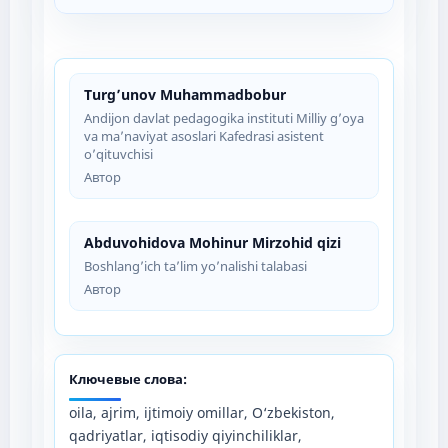
Turg’unov Muhammadbobur
Andijon davlat pedagogika instituti Milliy g’oya
va ma’naviyat asoslari Kafedrasi asistent
o’qituvchisi
Автор
Abduvohidova Mohinur Mirzohid qizi
Boshlang’ich ta’lim yo’nalishi talabasi
Автор
Ключевые слова:
oila, ajrim, ijtimoiy omillar, O‘zbekiston,
qadriyatlar, iqtisodiy qiyinchiliklar,