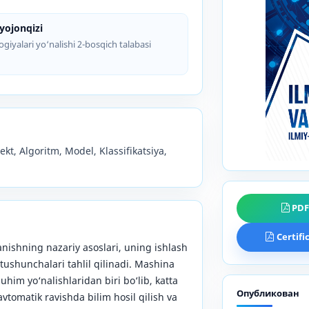
ojonqizi
giyalari yo‘nalishi 2-bosqich talabasi
ekt, Algoritm, Model, Klassifikatsiya,
PD
Certifi
ishning nazariy asoslari, uning ishlash
 tushunchalari tahlil qilinadi. Mashina
uhim yo‘nalishlaridan biri bo‘lib, katta
Опубликован
tomatik ravishda bilim hosil qilish va