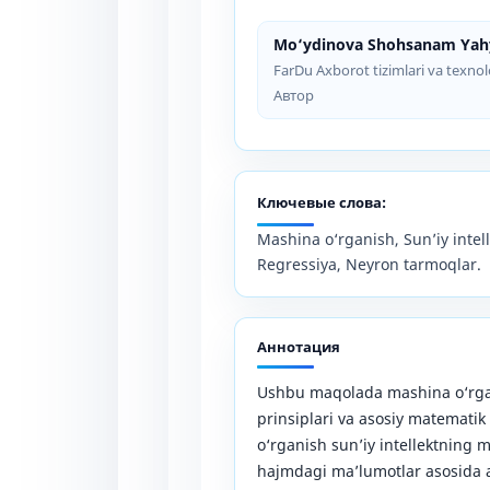
Mo‘ydinova Shohsanam Yahy
FarDu Axborot tizimlari va texnolo
Автор
Ключевые слова:
Mashina o‘rganish, Sun’iy intell
Regressiya, Neyron tarmoqlar.
Аннотация
Ushbu maqolada mashina o‘rgan
prinsiplari va asosiy matematik
o‘rganish sun’iy intellektning m
hajmdagi ma’lumotlar asosida av