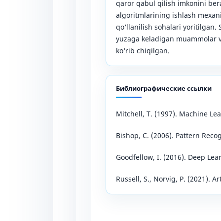
qaror qabul qilish imkonini ber
algoritmlarining ishlash mexan
qo‘llanilish sohalari yoritilgan
yuzaga keladigan muammolar va 
ko‘rib chiqilgan.
Библиографические ссылки
Mitchell, T. (1997). Machine Le
Bishop, C. (2006). Pattern Rec
Goodfellow, I. (2016). Deep Lea
Russell, S., Norvig, P. (2021). A