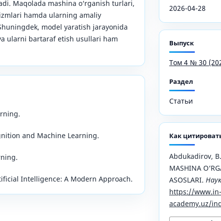
adi. Maqolada mashina o‘rganish turlari,
2026-04-28
izmlari hamda ularning amaliy
. Shuningdek, model yaratish jarayonida
ularni bartaraf etish usullari ham
Выпуск
Том 4 № 30 (20
Раздел
Статьи
arning.
ognition and Machine Learning.
Как цитироват
Abdukadirov, B.
rning.
MASHINA O‘RG
rtificial Intelligence: A Modern Approach.
ASOSLARI.
Наук
https://www.in
academy.uz/ind