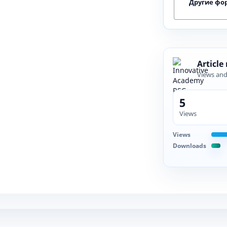
Другие фо
Article
Views an
5
Views
Views
Downloads