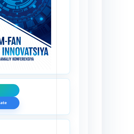
F
cate