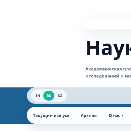
Нау
EN
RU
UZ
Текущий выпуск
Архивы
О нас