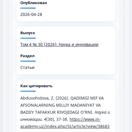
Опубликован
2026-04-28
Выпуск
Том 4 № 30 (2026): Наука и инновации
Раздел
Статьи
Как цитировать
Abduvohidova, Z. (2026). QADIMGI MIF VA
AFSONALARNING MILLIY MADANIYAT VA
BADIIY TAFAKKUR RIVOJIDAGI O‘RNI.
Наука и
инновации
,
4
(30), 37-38.
https://www.in-
academy.uz/index.php/SI/article/view/38683