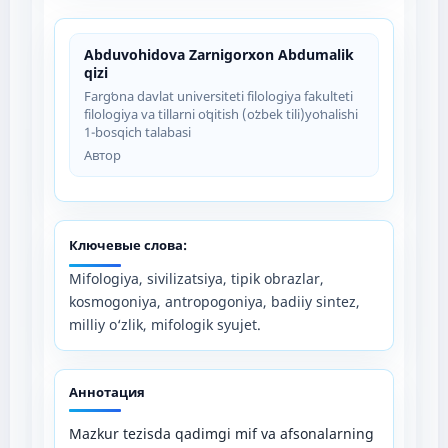
Abduvohidova Zarnigorxon Abdumalik
qizi
Fargʻona davlat universiteti filologiya fakulteti
filologiya va tillarni oʻqitish (oʻzbek tili)yoʻnalishi
1-bosqich talabasi
Автор
Ключевые слова:
Mifologiya, sivilizatsiya, tipik obrazlar,
kosmogoniya, antropogoniya, badiiy sintez,
milliy o‘zlik, mifologik syujet.
Аннотация
Mazkur tezisda qadimgi mif va afsonalarning