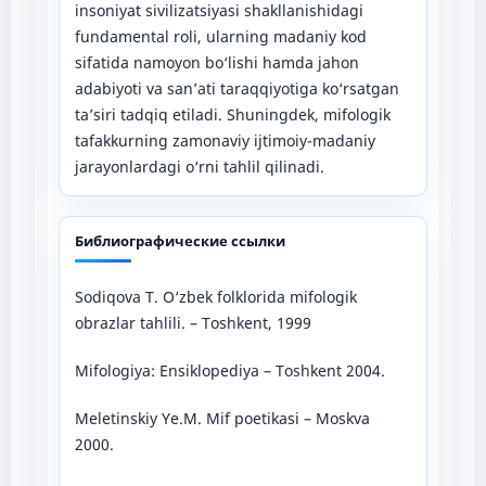
insoniyat sivilizatsiyasi shakllanishidagi
fundamental roli, ularning madaniy kod
sifatida namoyon bo‘lishi hamda jahon
adabiyoti va san’ati taraqqiyotiga ko‘rsatgan
ta’siri tadqiq etiladi. Shuningdek, mifologik
tafakkurning zamonaviy ijtimoiy-madaniy
jarayonlardagi o‘rni tahlil qilinadi.
Библиографические ссылки
Sodiqova T. O‘zbek folklorida mifologik
obrazlar tahlili. – Toshkent, 1999
Mifologiya: Ensiklopediya – Toshkent 2004.
Meletinskiy Ye.M. Mif poetikasi – Moskva
2000.