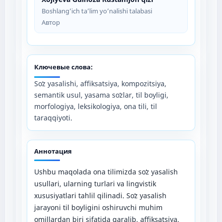
Boshlang’ich ta’lim yo’nalishi talabasi
Автор
Ключевые слова:
Soʻz yasalishi, affiksatsiya, kompozitsiya,
semantik usul, yasama soʻzlar, til boyligi,
morfologiya, leksikologiya, ona tili, til
taraqqiyoti.
Аннотация
Ushbu maqolada ona tilimizda soʻz yasalish
usullari, ularning turlari va lingvistik
xususiyatlari tahlil qilinadi. Soʻz yasalish
jarayoni til boyligini oshiruvchi muhim
omillardan biri sifatida qaralib, affiksatsiya,