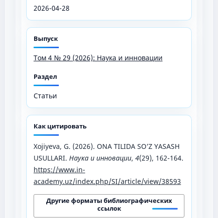
2026-04-28
Выпуск
Том 4 № 29 (2026): Наука и инновации
Раздел
Статьи
Как цитировать
Xojiyeva, G. (2026). ONA TILIDA SO’Z YASASH
USULLARI.
Наука и инновации
,
4
(29), 162-164.
https://www.in-
academy.uz/index.php/SI/article/view/38593
Другие форматы библиографических
ссылок