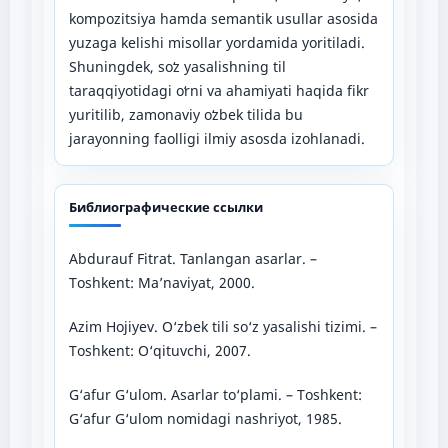
kompozitsiya hamda semantik usullar asosida
yuzaga kelishi misollar yordamida yoritiladi.
Shuningdek, soʻz yasalishning til
taraqqiyotidagi oʻrni va ahamiyati haqida fikr
yuritilib, zamonaviy oʻzbek tilida bu
jarayonning faolligi ilmiy asosda izohlanadi.
Библиографические ссылки
Abdurauf Fitrat. Tanlangan asarlar. –
Toshkent: Ma’naviyat, 2000.
Azim Hojiyev. O‘zbek tili so‘z yasalishi tizimi. –
Toshkent: O‘qituvchi, 2007.
G‘afur G‘ulom. Asarlar to‘plami. – Toshkent:
G‘afur G‘ulom nomidagi nashriyot, 1985.