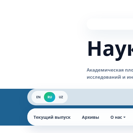
Нау
EN
RU
UZ
Текущий выпуск
Архивы
О нас