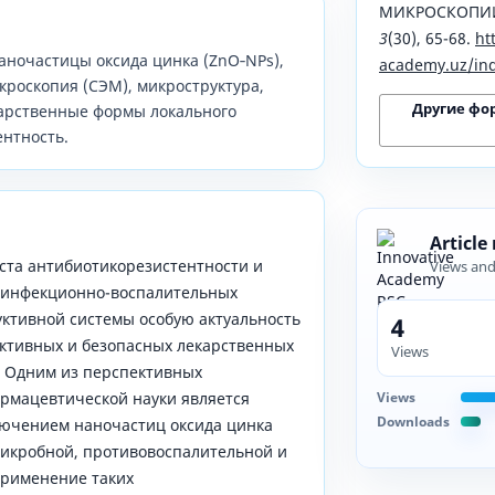
МИКРОСКОПИИ
3
(30), 65-68.
ht
аночастицы оксида цинка (ZnO‑NPs),
academy.uz/ind
роскопия (СЭМ), микроструктура,
Другие фо
карственные формы локального
ентность.
Article
оста антибиотикорезистентности и
Views an
 инфекционно-воспалительных
ктивной системы особую актуальность
4
ктивных и безопасных лекарственных
Views
]. Одним из перспективных
Views
рмацевтической науки является
Downloads
лючением наночастиц оксида цинка
икробной, противовоспалительной и
Применение таких