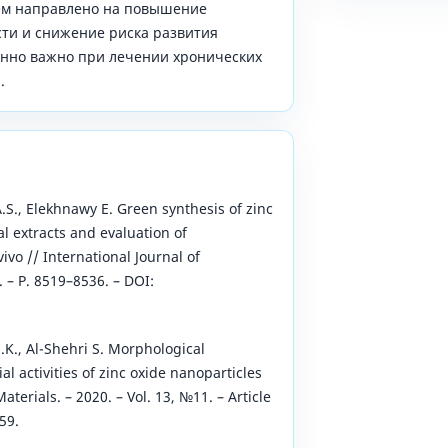
ем направлено на повышение
ти и снижение риска развития
енно важно при лечении хронических
.
S., Elekhnawy E. Green synthesis of zinc
l extracts and evaluation of
 vivo // International Journal of
. – P. 8519–8536. – DOI:
N.K., Al-Shehri S. Morphological
al activities of zinc oxide nanoparticles
terials. – 2020. – Vol. 13, №11. – Article
59.