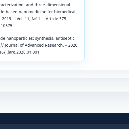
haracterization, and three‑dimensional
xide‑based nanomedicine for biomedical
2019. – Vol. 11, №11. – Article 575. –
110575.
oxide nanoparticles: synthesis, antiseptic
 // Journal of Advanced Research. – 2020.
016/j.jare.2020.01.001.