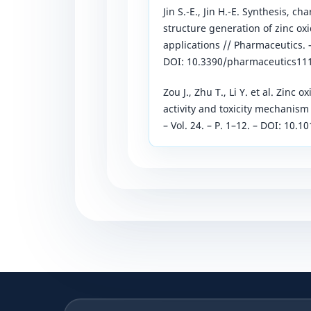
Jin S.-E., Jin H.-E. Synthesis, c
structure generation of zinc o
applications // Pharmaceutics. – 
DOI: 10.3390/pharmaceutics11
Zou J., Zhu T., Li Y. et al. Zinc 
activity and toxicity mechanism
– Vol. 24. – P. 1–12. – DOI: 10.1