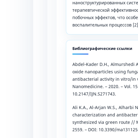
наноструктурированных сист
терапевтической эффективнос
побочных эффектов, что особ
воспалительных процессов [2]
Библиографические ссылки
Abdel‑Kader D.H., Almurshedi A.
oxide nanoparticles using funga
antibacterial activity in vitro/in
Nanomedicine. – 2020. – Vol. 15
10.2147/IJN.S271743.
Ali K.A., Al-Arjan W.S., Alharbi 
characterization and antibacteri
synthesized via green route // Ma
2559. – DOI: 10.3390/ma131125