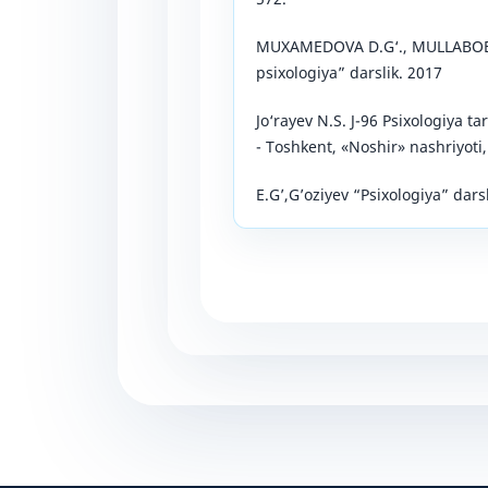
MUXAMEDOVA D.G‘., MULLABOEV
psixologiya” darslik. 2017
Jo‘rayev N.S. J-96 Psixologiya ta
- Toshkent, «Noshir» nashriyoti,
E.G’,G’oziyev “Psixologiya” darsl