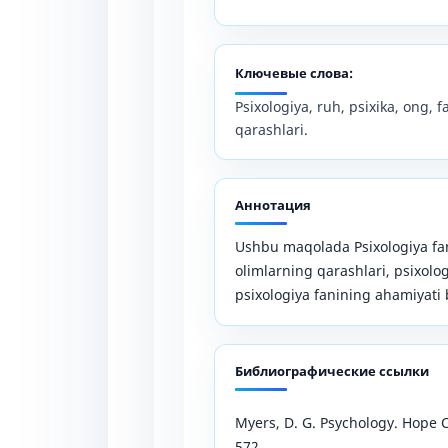
Ключевые слова:
Psixologiya, ruh, psixika, ong, f
qarashlari.
Аннотация
Ushbu maqolada Psixologiya fan
olimlarning qarashlari, psixolo
psixologiya fanining ahamiyati 
Библиографические ссылки
Myers, D. G. Psychology. Hope C
572.