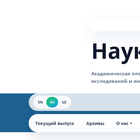
Нау
EN
RU
UZ
Текущий выпуск
Архивы
О нас