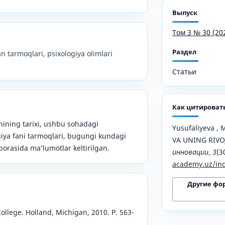
Выпуск
Том 3 № 30 (20
Раздел
an tarmoqlari, psixologiya olimlari
Статьи
Как цитироват
ining tarixi, ushbu sohadagi
Yusufaliyeva , 
giya fani tarmoqlari, bugungi kundagi
VA UNING RIVO
borasida ma’lumotlar keltirilgan.
инновации
,
3
(3
academy.uz/ind
Другие фо
ollege. Holland, Michigan, 2010. Р. 563-