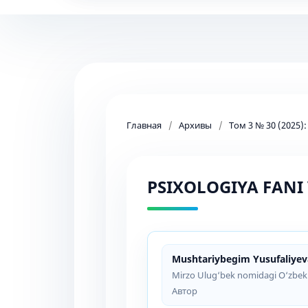
Главная
/
Архивы
/
Том 3 № 30 (2025)
PSIXOLOGIYA FANI
Mushtariybegim Yusufaliyev
Mirzo Ulug‘bek nomidagi O‘zbekist
Автор