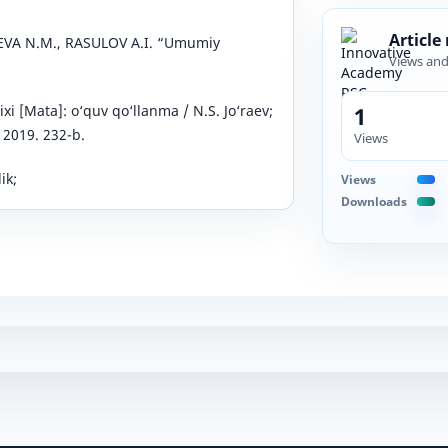
Article
A N.M., RASULOV A.I. “Umumiy
Views an
1
rixi [Mata]: o‘quv qo‘llanma / N.S. Jo‘raev;
 2019. 232-b.
Views
ik;
Views
Downloads