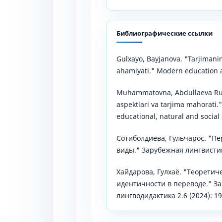
Библиографические ссылки
Gulxayo, Bayjanova. "Tarjimani
ahamiyati." Modern education 
Muhammatovna, Abdullaeva Ruq
aspektlari va tarjima mahorati."
educational, natural and social 
Сотиболдиева, Гульчарос. "П
виды." Зарубежная лингвистика
Хайдарова, Гулхаё. "Теорети
идентичности в переводе." З
лингводидактика 2.6 (2024): 19