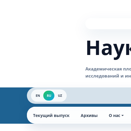
Нау
EN
RU
UZ
Текущий выпуск
Архивы
О нас