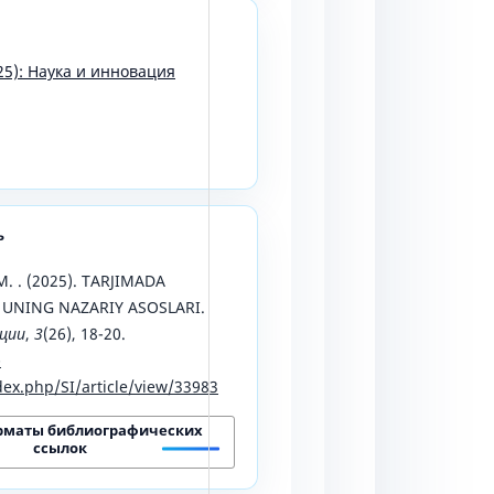
25): Наука и инновация
ь
M. . (2025). TARJIMADA
 UNING NAZARIY ASOSLARI.
ации
,
3
(26), 18-20.
-
ex.php/SI/article/view/33983
рматы библиографических
ссылок