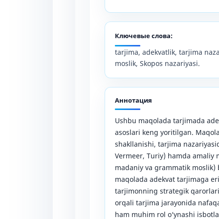
Ключевые слова:
tarjima, adekvatlik, tarjima naz
moslik, Skopos nazariyasi.
Аннотация
Ushbu maqolada tarjimada adek
asoslari keng yoritilgan. Maqol
shakllanishi, tarjima nazariyas
Vermeer, Turiy) hamda amaliy m
madaniy va grammatik moslik) ba
maqolada adekvat tarjimaga er
tarjimonning strategik qarorlari
orqali tarjima jarayonida nafaqa
ham muhim rol o‘ynashi isbotla