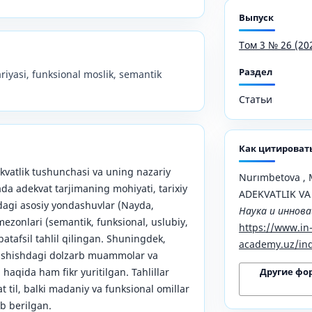
Выпуск
Том 3 № 26 (20
Раздел
ariyasi, funksional moslik, semantik
Статьи
Как цитироват
vatlik tushunchasi va uning nazariy
Nurımbetova , 
ada adekvat tarjimaning mohiyati, tarixiy
ADEKVATLIK VA
idagi asosiy yondashuvlar (Nayda,
Наука и иннов
ezonlari (semantik, funksional, uslubiy,
https://www.in
tafsil tahlil qilingan. Shuningdek,
academy.uz/ind
ishishdagi dolzarb muammolar va
Другие фо
 haqida ham fikr yuritilgan. Tahlillar
t til, balki madaniy va funksional omillar
b berilgan.