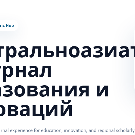
тральноазиа
урнал
азования и
оваций