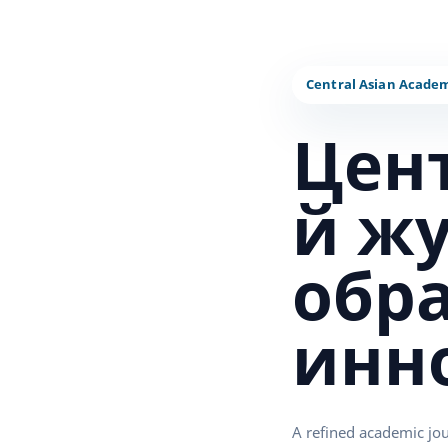
Цен
й ж
обр
инн