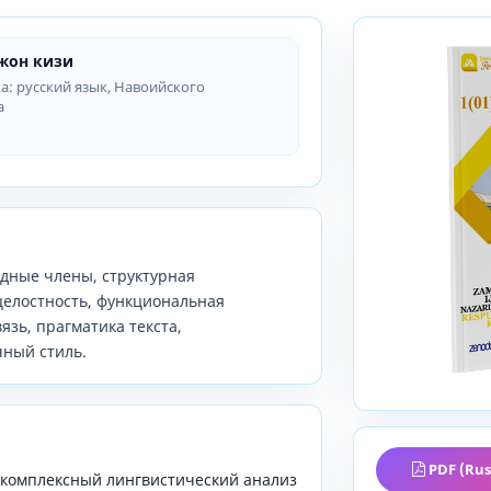
жон кизи
ка: русский язык, Навоийского
а
дные члены, структурная
целостность, функциональная
язь, прагматика текста,
чный стиль.
PDF (Rus
 комплексный лингвистический анализ