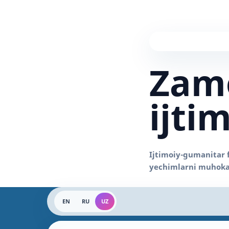
Zam
ijti
EN
RU
UZ