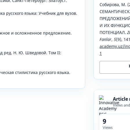
сики. Санкт-Петербург: Златоуст.
Собирова, М. (
СЕМАНТИЧЕСК
ика русского языка: Учебник для вузов.
ПРЕДЛОЖЕНИ
И ИХ ФУНКЦИ
ПОТЕНЦИАЛ.
Z
ложное и осложненное предложение.
Fanlar
,
5
(9), 14
academy.uz/ind
д ред. Н. Ю. Шведовой. Том II:
1
тическая стилистика русского языка.
Article
Views an
9
Views