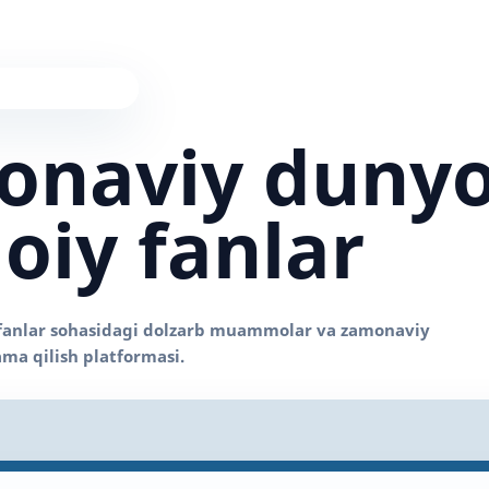
onaviy duny
moiy fanlar