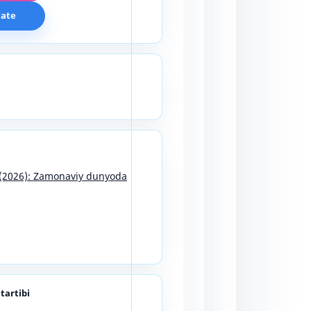
cate
9 (2026): Zamonaviy dunyoda
 tartibi