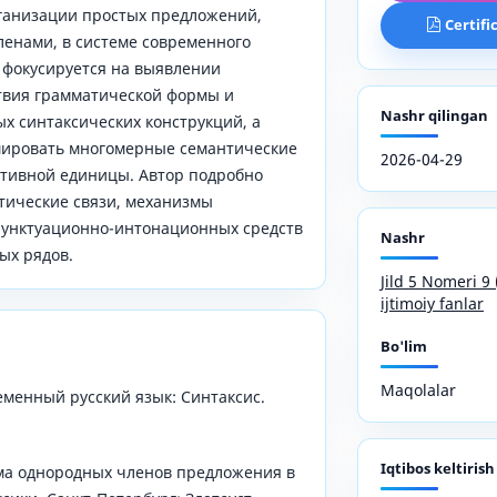
ганизации простых предложений,
Certifi
енами, в системе современного
е фокусируется на выявлении
твия грамматической формы и
Nashr qilingan
х синтаксических конструкций, а
мировать многомерные семантические
2026-04-29
ативной единицы. Автор подробно
тические связи, механизмы
пунктуационно-интонационных средств
Nashr
ых рядов.
Jild 5 Nomeri 
ijtimoiy fanlar
Bo'lim
Maqolalar
ременный русский язык: Синтаксис.
Iqtibos keltirish
тема однородных членов предложения в