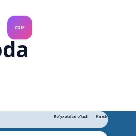
oda
Ro'yxatdan o'tish
Kirish