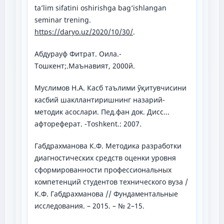
ta’lim sifatini oshirishga bag‘ishlangan
seminar trening.
https://daryo.uz/2020/10/30/
.
Абдурауф Фитрат. Оила.-
Тошкент;.Маънавият, 2000й.
Муслимов Н.А. Касб таълими ўқитувчисини
касбий шакллантиришнинг назарий-
методик асослари. Пед.фан док. Дисс...
афтореферат. -Тoshkent.: 2007.
Габдрахманова К.Ф. Методика разработки
диагностических средств оценки уровня
сформированности профессиональных
компетенций студентов технического вуза /
К.Ф. Габдрахманова // Фундаментальные
исследования. – 2015. – № 2–15.