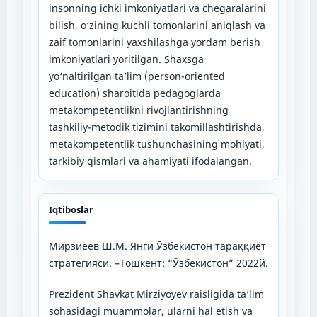
insonning ichki imkoniyatlari va chegaralarini
bilish, o‘zining kuchli tomonlarini aniqlash va
zaif tomonlarini yaxshilashga yordam berish
imkoniyatlari yoritilgan. Shaxsga
yo‘naltirilgan ta’lim (person-oriented
education) sharoitida pedagoglarda
metakompetentlikni rivojlantirishning
tashkiliy-metodik tizimini takomillashtirishda,
metakompetentlik tushunchasining mohiyati,
tarkibiy qismlari va ahamiyati ifodalangan.
Iqtiboslar
Мирзиёев Ш.М. Янги Ўзбекистон тараққиёт
стратегияси. –Тошкент: “Ўзбекистон” 2022й.
Prezident Shavkat Mirziyoyev raisligida ta’lim
sohasidagi muammolar, ularni hal etish va