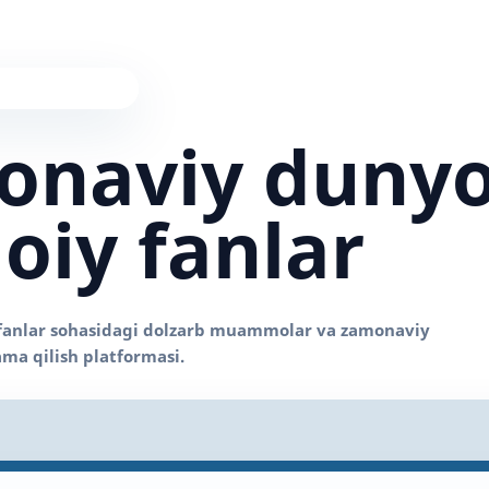
onaviy duny
moiy fanlar