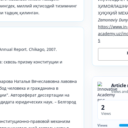
нингдек, миллий иқтисодий тизимнинг
ҲИМОЯЛАШНИ
и тадқиқ қилинган.
ҲУҚУҚИЙ МЕХ
Zamonaviy Dunyo
https://www.in
academy.uz/ind
5
Annual Report. Chikago, 2007.
: сквозь призму конституции и
чарова Наталья Вячеславовна лавовна
Article
од человека и гражданина в
Views an
ции”. Автореферат диссертации на
дидата юридических наук. – Белгород
2
Views
Конституционно-правовой механизм
Views