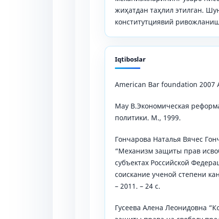
жиҳатдан таҳлил этилган. Шу
конститутциявий ривожланиш
Iqtiboslar
American Bar foundation 2007 
May B.Экономическая реформа
политики. М., 1999.
Гончарова Наталья Вячес Гон
“Механизм защиты прав исвоб
субъектах Российской Федера
соискание ученой степени кан
– 2011. – 24 с.
Гусеева Алена Леонидовна “