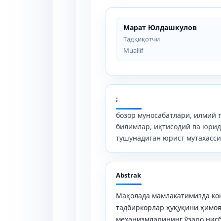
Марат Юлдашкулов
Тадқиқотчи
Muallif
;
бозор муносабатлари, илмий 
билимлар, иқтисодий ва юри
тушунадиган юрист мутахасси
Abstrak
Мақолада мамлакатимизда ко
тадбиркорлар ҳуқуқини ҳимо
механизмларининг ўзаро нис