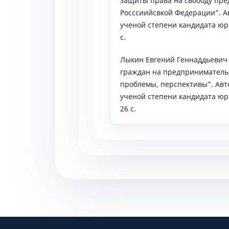
защиты права на свободу пре
Росссиийсвкой Федерации”. А
ученой степени кандидата юри
с.
Лыкин Евгений Геннаддьевич
граждан на предпринимательс
проблемы, перспективы”. Авт
ученой степени кандидата юри
26 с.