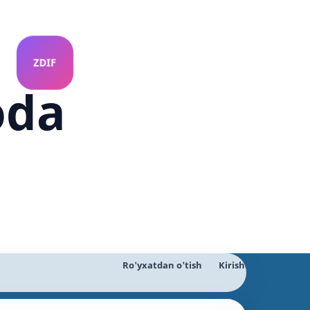
oda
Ro'yxatdan o'tish
Kirish