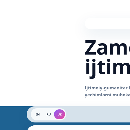
Zam
ijti
EN
RU
UZ