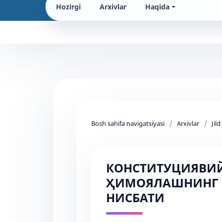
Hozirgi
Arxivlar
Haqida
Bosh sahifa navigatsiyasi
/
Arxivlar
/
Jil
КОНСТИТУЦИЯВИЙ
ҲИМОЯЛАШНИНГ 
НИСБАТИ