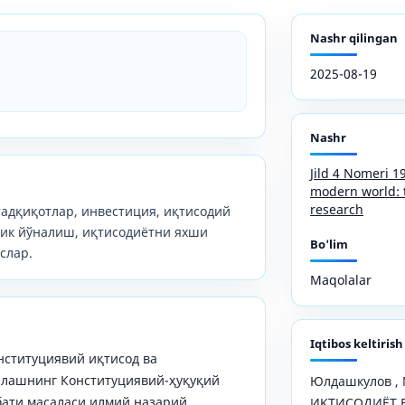
Nashr qilingan
2025-08-19
Nashr
Jild 4 Nomeri 19
modern world: t
research
тадқиқотлар, инвестиция, иқтисодий
дик йўналиш, иқтисодиётни яхши
Bo'lim
слар.
Maqolalar
Iqtibos keltirish
нституциявий иқтисод ва
ялашнинг Конституциявий-ҳуқуқий
Юлдашкулов ,
бати масаласи илмий назарий
ИҚТИСОДИЁТ 