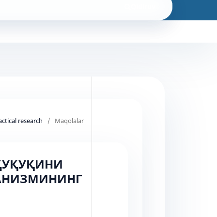
Qidiruv
actical research
/
Maqolalar
 ҲУҚУҚИНИ
АНИЗМИНИНГ