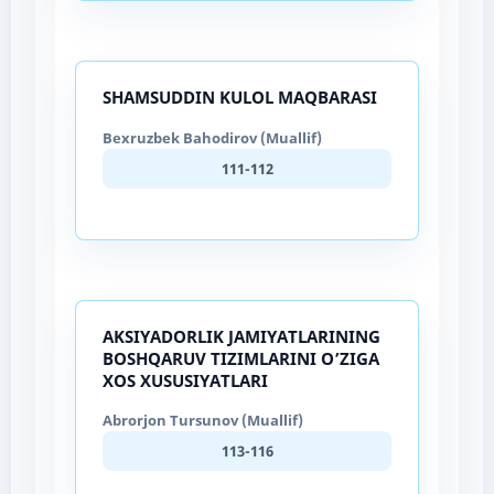
SHAMSUDDIN KULOL MAQBARASI
Bexruzbek Bahodirov (Muallif)
111-112
АKSIYАDОRLIK JАMIYАTLАRINING
BОSHQАRUV TIZIMLАRINI О’ZIGА
XОS XUSUSIYАTLАRI
Abrorjon Tursunov (Muallif)
113-116