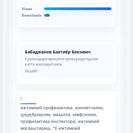
Views
Downloads
Бабаджанов Бахтиёр Бекович
Сурхондарё вилояти прокурори Адлия
катта маслаҳатчиси
Muallif
;
ижтимоий профилактика, жиноятчилик,
ҳуқуқбузарлик, маҳалла, хавфсизлик,
профилактика инспектори, ижтимоий
мослаштириш, “E-ижтимоий