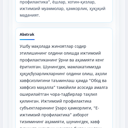
профилактика”, ёшлар, хотин-қизлар,
ижтимоий муаммолар, ҳамкорлик, ҳуқуқий
маданият.
Abstrak
Ушбу мақолада жиноятлар содир
этилишининг олдини олишда ижтимоий
профилактиканинг ўрни ва аҳамияти кенг
ёритилган. Шунингдек, мамлакатимизда
ҳуқуқбузарликларнинг олдини олиш, аҳоли
хавфсизлигини таъминлаш ҳамда “Обод ва
хавфсиз маҳалла” тамойили асосида амалга
оширилаётган чора-тадбирлар таҳлил
қилинган. Ижтимоий профилактика
субъектларининг ўзаро ҳамкорлиги, “E-
ижтимоий профилактика” ахборот
тизимининг аҳамияти, шунингдек, хавф