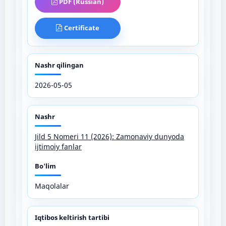
PDF (Russian)
Certificate
Nashr qilingan
2026-05-05
Nashr
Jild 5 Nomeri 11 (2026): Zamonaviy dunyoda
ijtimoiy fanlar
Bo'lim
Maqolalar
Iqtibos keltirish tartibi