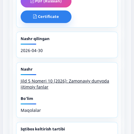
PDF (Russian)
Certificate
Nashr qilingan
2026-04-30
Nashr
Jild 5 Nomeri 10 (2026): Zamonaviy dunyoda
ijtimoiy fanlar
Bo'lim
Maqolalar
Iqtibos keltirish tartibi